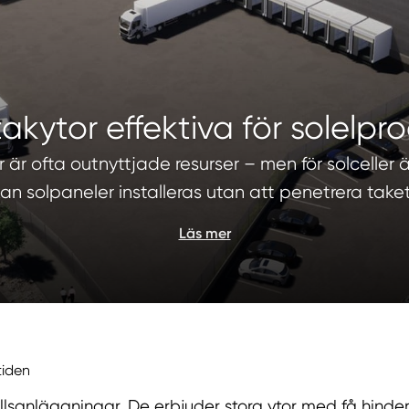
takytor effektiva för solelpr
r är ofta outnyttjade resurser – men för solcelle
kan solpaneler installeras utan att penetrera take
Läs mer
tiden
cellsanläggningar. De erbjuder stora ytor med få hinder