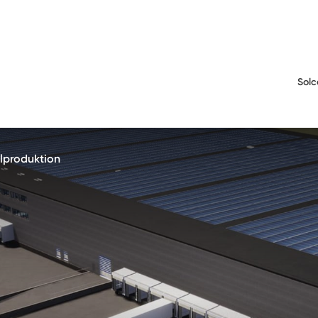
Solc
elproduktion