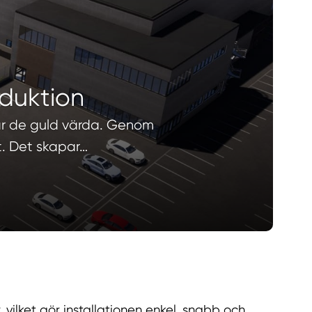
oduktion
r är de guld värda. Genom
t. Det skapar…
, vilket gör installationen enkel, snabb och