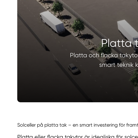
Platta 
Platta och flacka takyto
smart teknik 
Solceller på platta tak – en smart investering för fram
Platta eller flacka takytor är idealiska för sol