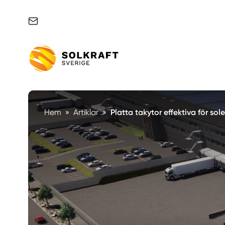
Support & felanmälan
Hem
»
Artiklar
»
Platta takytor effektiva för sol