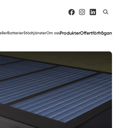
Produkter
Offertförfrågan
eller
Batterier
Stödtjänster
Om oss