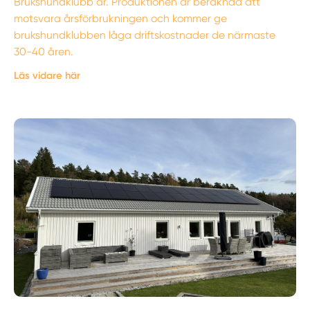
Brukshundklubb år. Produktionen är beräknad att
motsvara årsförbrukningen och kommer ge
brukshundklubben låga driftskostnader de närmaste
30-40 åren.
Läs vidare här