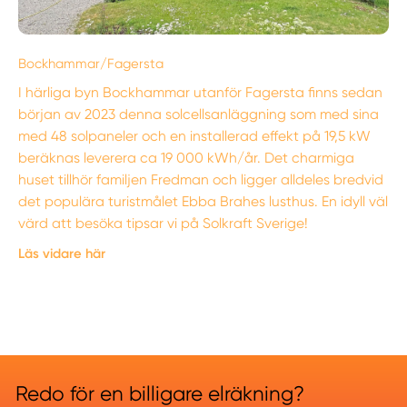
Bockhammar/Fagersta
I härliga byn Bockhammar utanför Fagersta finns sedan
början av 2023 denna solcellsanläggning som med sina
med 48 solpaneler och en installerad effekt på 19,5 kW
beräknas leverera ca 19 000 kWh/år. Det charmiga
huset tillhör familjen Fredman och ligger alldeles bredvid
det populära turistmålet Ebba Brahes lusthus. En idyll väl
värd att besöka tipsar vi på Solkraft Sverige!
Läs vidare här
Redo för en billigare elräkning?