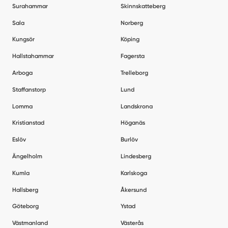
Surahammar
Skinnskatteberg
Sala
Norberg
Kungsör
Köping
Hallstahammar
Fagersta
Arboga
Trelleborg
Staffanstorp
Lund
Lomma
Landskrona
Kristianstad
Höganäs
Eslöv
Burlöv
Ängelholm
Lindesberg
Kumla
Karlskoga
Hallsberg
Åkersund
Göteborg
Ystad
Västmanland
Västerås