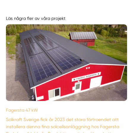
Läs några fler av våra projekt
Fagersta 47 kW
Solkraft Sverige fick år 2023 det stora förtroendet att
installera denna fina solcellsanläggning hos Fagersta