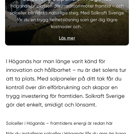
Höganäs är platsen där tradition möter framtid – och
solceller blir nästa naturliga steg. Med Solkraft Sverige
får du en trygg helhetslösning som ger dig lägre
kostnader och…
Läs mer
I Höganäs har man länge varit känd för
innovation och hållbarhet – nu är det solens tur
att ta plats. Med solpaneler på ditt tak får du
kontroll över din elförbrukning och skapar en
trygg investering för framtiden. Solkraft Sverige
gör det enkelt, smidigt och lönsamt.
Solceller i Höganäs – framtidens energi är redan här
När du installerar solceller i Höganäs får du mer än bara