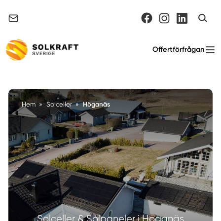
Support & felanmälan
Offertförfrågan
Höganäs
Hem
»
Solceller
»
Solceller & Solpaneler i Höganäs