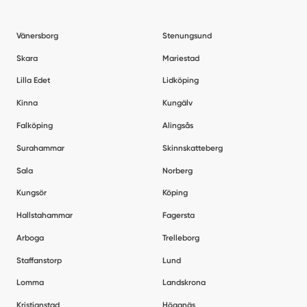
Vänersborg
Stenungsund
Skara
Mariestad
Lilla Edet
Lidköping
Kinna
Kungälv
Falköping
Alingsås
Surahammar
Skinnskatteberg
Sala
Norberg
Kungsör
Köping
Hallstahammar
Fagersta
Arboga
Trelleborg
Staffanstorp
Lund
Lomma
Landskrona
Kristianstad
Höganäs