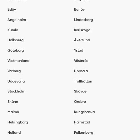
Eslöv
Burlöv
Ängelholm
Lindesberg
Kumla
Karlskoga
Hallsberg
Åkersund
Göteborg
Ystad
Västmanland
Västerås
Varberg
Uppsala
Uddevalla
Trollhättan
Stockholm
Skövde
Skåne
Örebro
Malmö
Kungsbacka
Helsingborg
Halmstad
Halland
Falkenberg