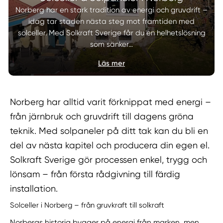
Norberg har en stark tradition av energi och gruvdrift –
idag tar staden nästa steg mot framtiden med
solceller. Med Solkraft Sverige får du en helhetslösning
som sänker…
Läs mer
Norberg har alltid varit förknippat med energi –
från järnbruk och gruvdrift till dagens gröna
teknik. Med solpaneler på ditt tak kan du bli en
del av nästa kapitel och producera din egen el.
Solkraft Sverige gör processen enkel, trygg och
lönsam – från första rådgivning till färdig
installation.
Solceller i Norberg – från gruvkraft till solkraft
Norbergs historia bygger på energi från marken, men