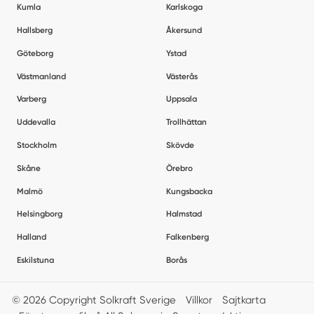
Kumla
Karlskoga
Hallsberg
Åkersund
Göteborg
Ystad
Västmanland
Västerås
Varberg
Uppsala
Uddevalla
Trollhättan
Stockholm
Skövde
Skåne
Örebro
Malmö
Kungsbacka
Helsingborg
Halmstad
Halland
Falkenberg
Eskilstuna
Borås
© 2026 Copyright Solkraft Sverige
Villkor
Sajtkarta