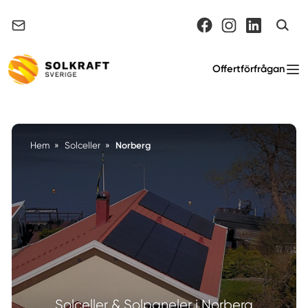
Support & felanmälan
Offertförfrågan
Norberg
Hem
»
Solceller
»
Solceller & Solpaneler i Norberg