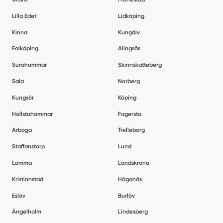
Lilla Edet
Lidköping
Kinna
Kungälv
Falköping
Alingsås
Surahammar
Skinnskatteberg
Sala
Norberg
Kungsör
Köping
Hallstahammar
Fagersta
Arboga
Trelleborg
Staffanstorp
Lund
Lomma
Landskrona
Kristianstad
Höganäs
Eslöv
Burlöv
Ängelholm
Lindesberg