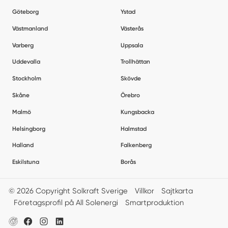
Göteborg
Ystad
Västmanland
Västerås
Varberg
Uppsala
Uddevalla
Trollhättan
Stockholm
Skövde
Skåne
Örebro
Malmö
Kungsbacka
Helsingborg
Halmstad
Halland
Falkenberg
Eskilstuna
Borås
© 2026 Copyright Solkraft Sverige
Villkor
Sajtkarta
Företagsprofil på All Solenergi
Smartproduktion