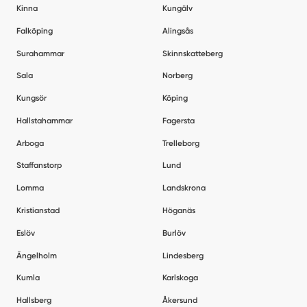
Kinna
Kungälv
Falköping
Alingsås
Surahammar
Skinnskatteberg
Sala
Norberg
Kungsör
Köping
Hallstahammar
Fagersta
Arboga
Trelleborg
Staffanstorp
Lund
Lomma
Landskrona
Kristianstad
Höganäs
Eslöv
Burlöv
Ängelholm
Lindesberg
Kumla
Karlskoga
Hallsberg
Åkersund