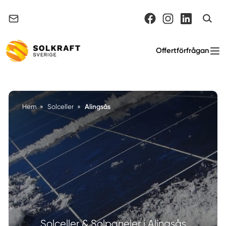
Support & felanmälan
Offertförfrågan
Alingsås
Hem
»
Solceller
»
Solceller & Solpaneler i Alingsås