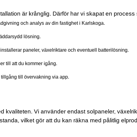
nstallation är krånglig. Därför har vi skapat en proces
ådgivning och analys av din fastighet i Karlskoga.
räddarsydd lösning.
nstallerar paneler, växelriktare och eventuell batterilösning.
r till att du kommer igång.
illgång till övervakning via app.
 kvaliteten. Vi använder endast solpaneler, växelrikta
anda, vilket gör att du kan räkna med pålitlig elprod