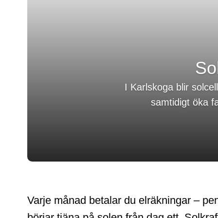
So
I Karlskoga blir solce
samtidigt öka f
Varje månad betalar du elräkningar – peng
börjar tjäna på solen från dag ett. Solkraf