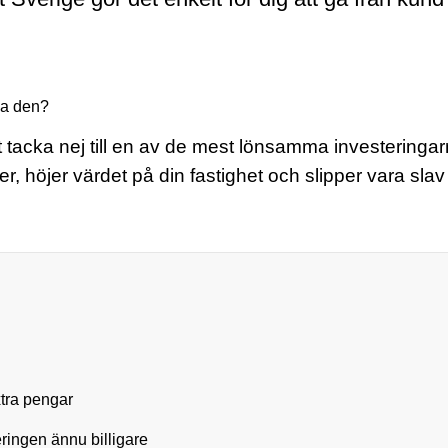
äga den?
 att tacka nej till en av de mest lönsamma investeri
r, höjer värdet på din fastighet och slipper vara sl
xtra pengar
ringen ännu billigare