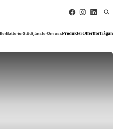
Produkter
Offertförfrågan
ller
Batterier
Stödtjänster
Om oss