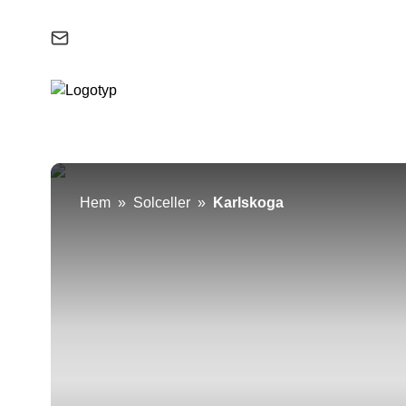
Support & felanmälan
Hem
»
Solceller
»
Karlskoga