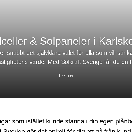
lceller & Solpaneler i Karlsk
ller snabbt det självklara valet för alla som vill sän
astighetens värde. Med Solkraft Sverige får du en
Läs mer
ar som istället kunde stanna i din egen plånbok
t Sverige gör det enkelt för dig att gå från kund