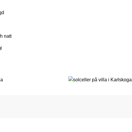
gd
ch natt
i