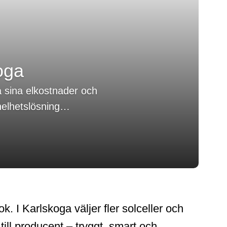
oga
ka sina elkostnader och
 helhetslösning…
. I Karlskoga väljer fler solceller och
 till producent – tryggt, smart och