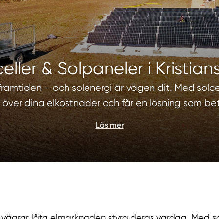
eller & Solpaneler i Kristia
 framtiden – och solenergi är vägen dit. Med solcel
över dina elkostnader och får en lösning som beta
Läs mer
ler vägrar låta elmarknaden styra deras vardag. Med solc