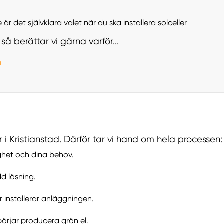
 är det självklara valet när du ska installera solceller
så berättar vi gärna varför...
n
ler i Kristianstad. Därför tar vi hand om hela processen:
ighet och dina behov.
d lösning.
 installerar anläggningen.
örjar producera grön el.