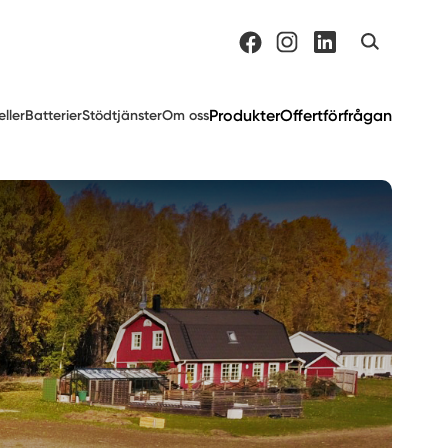
Produkter
Offertförfrågan
eller
Batterier
Stödtjänster
Om oss