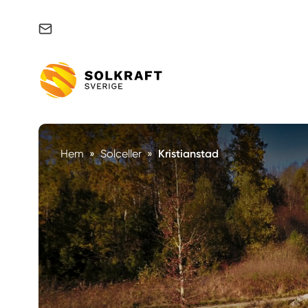
Support & felanmälan
Hem
»
Solceller
»
Kristianstad