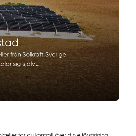
nstad
ler från Solkraft Sverige
lar sig själv.…
eller tar du kontroll över din elförsörjning,