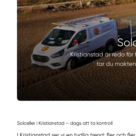
Solc
Kristianstad är redo för
tar du makten 
Solceller i Kristianstad – dags att ta kontroll
I Kristianstad ser vi en tydlig trend: fler och f