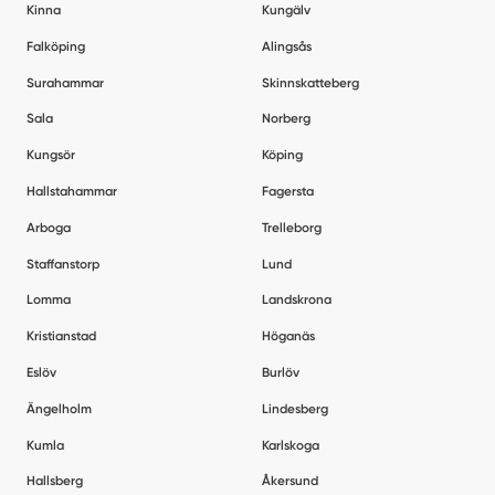
Kinna
Kungälv
Falköping
Alingsås
Surahammar
Skinnskatteberg
Sala
Norberg
Kungsör
Köping
Hallstahammar
Fagersta
Arboga
Trelleborg
Staffanstorp
Lund
Lomma
Landskrona
Kristianstad
Höganäs
Eslöv
Burlöv
Ängelholm
Lindesberg
Kumla
Karlskoga
Hallsberg
Åkersund