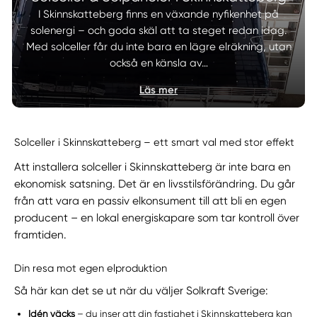
I Skinnskatteberg finns en växande nyfikenhet på
solenergi – och goda skäl att ta steget redan idag.
Med solceller får du inte bara en lägre elräkning, utan
också en känsla av…
Läs mer
Solceller i Skinnskatteberg – ett smart val med stor effekt
Att installera solceller i Skinnskatteberg är inte bara en
ekonomisk satsning. Det är en livsstilsförändring. Du går
från att vara en passiv elkonsument till att bli en egen
producent – en lokal energiskapare som tar kontroll över
framtiden.
Din resa mot egen elproduktion
Så här kan det se ut när du väljer Solkraft Sverige:
Idén väcks
– du inser att din fastighet i Skinnskatteberg kan