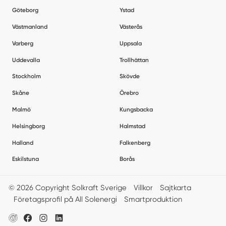
Göteborg
Ystad
Västmanland
Västerås
Varberg
Uppsala
Uddevalla
Trollhättan
Stockholm
Skövde
Skåne
Örebro
Malmö
Kungsbacka
Helsingborg
Halmstad
Halland
Falkenberg
Eskilstuna
Borås
© 2026 Copyright Solkraft Sverige
Villkor
Sajtkarta
Företagsprofil på All Solenergi
Smartproduktion