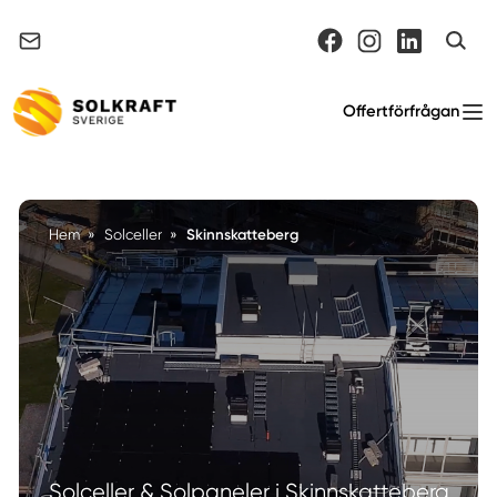
Support & felanmälan
Offertförfrågan
Skinnskatteberg
Hem
»
Solceller
»
Solceller & Solpaneler i Skinnskatteberg