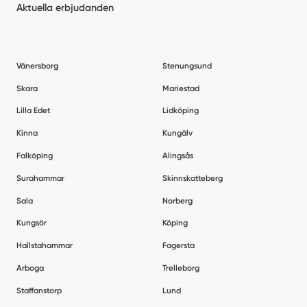
Aktuella erbjudanden
Vänersborg
Stenungsund
Skara
Mariestad
Lilla Edet
Lidköping
Kinna
Kungälv
Falköping
Alingsås
Surahammar
Skinnskatteberg
Sala
Norberg
Kungsör
Köping
Hallstahammar
Fagersta
Arboga
Trelleborg
Staffanstorp
Lund