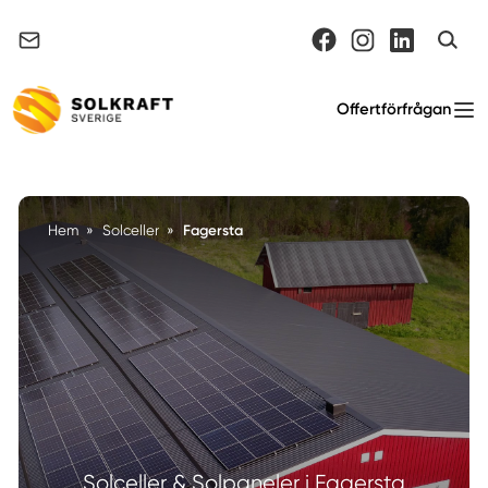
Support & felanmälan
Offertförfrågan
Fagersta
Hem
»
Solceller
»
Solceller & Solpaneler i Fagersta