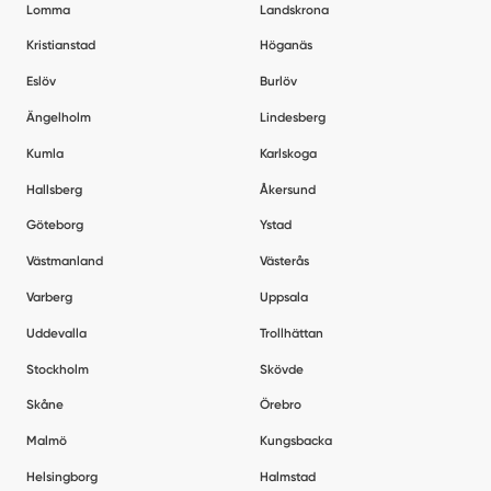
Lomma
Landskrona
Kristianstad
Höganäs
Eslöv
Burlöv
Ängelholm
Lindesberg
Kumla
Karlskoga
Hallsberg
Åkersund
Göteborg
Ystad
Västmanland
Västerås
Varberg
Uppsala
Uddevalla
Trollhättan
Stockholm
Skövde
Skåne
Örebro
Malmö
Kungsbacka
Helsingborg
Halmstad