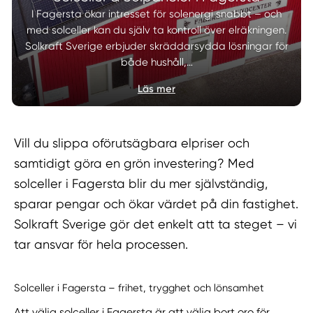
I Fagersta ökar intresset för solenergi snabbt – och
med solceller kan du själv ta kontroll över elräkningen.
Solkraft Sverige erbjuder skräddarsydda lösningar för
både hushåll,…
Läs mer
Vill du slippa oförutsägbara elpriser och
samtidigt göra en grön investering? Med
solceller i Fagersta blir du mer självständig,
sparar pengar och ökar värdet på din fastighet.
Solkraft Sverige gör det enkelt att ta steget – vi
tar ansvar för hela processen.
Solceller i Fagersta – frihet, trygghet och lönsamhet
Att välja solceller i Fagersta är att välja bort oro för