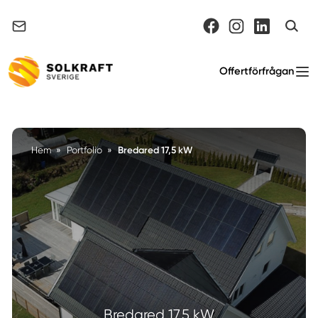
Support & felanmälan
Offertförfrågan
Bredared 17,5 kW
Hem
»
Portfolio
»
Bredared 17,5 kW