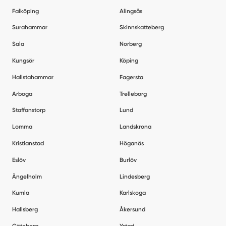
Falköping
Alingsås
Surahammar
Skinnskatteberg
Sala
Norberg
Kungsör
Köping
Hallstahammar
Fagersta
Arboga
Trelleborg
Staffanstorp
Lund
Lomma
Landskrona
Kristianstad
Höganäs
Eslöv
Burlöv
Ängelholm
Lindesberg
Kumla
Karlskoga
Hallsberg
Åkersund
Göteborg
Ystad