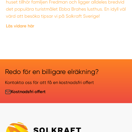
huset tillhör familjen Fredman och ligger alldeles bredvid
det populära turistmålet Ebba Brahes lusthus. En idyll väl
värd att besöka tipsar vi på Solkraft Sverige!
Läs vidare här
Redo för en billigare elräkning?
Kontakta oss för att få en kostnadsfri offert
Kostnadsfri offert