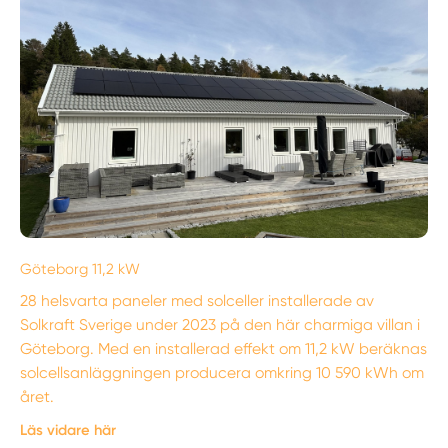
Göteborg 11,2 kW
28 helsvarta paneler med solceller installerade av
Solkraft Sverige under 2023 på den här charmiga villan i
Göteborg. Med en installerad effekt om 11,2 kW beräknas
solcellsanläggningen producera omkring 10 590 kWh om
året.
Läs vidare här