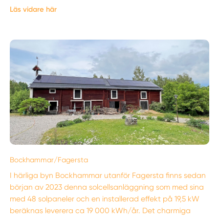
Läs vidare här
Bockhammar/Fagersta
I härliga byn Bockhammar utanför Fagersta finns sedan
början av 2023 denna solcellsanläggning som med sina
med 48 solpaneler och en installerad effekt på 19,5 kW
beräknas leverera ca 19 000 kWh/år. Det charmiga