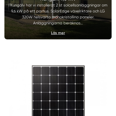
I Kungälv har vi installerat 2 st solcellsanläggningar om
9,6 kW på ett parhus. SolarEdge växelriktare och LG
320W helsvarta monokristallina paneler.
Anläggningarna beräknas…
Läs mer