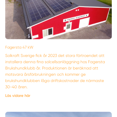
Fagersta 47 kW
Solkraft Sverige fick år 2023 det stora förtroendet att
installera denna fina solcellsanläggning hos Fagersta
Brukshundklubb år. Produktionen är beräknad att
motsvara årsförbrukningen och kommer ge
brukshundklubben låga driftskostnader de närmaste
30-40 åren.
Läs vidare här