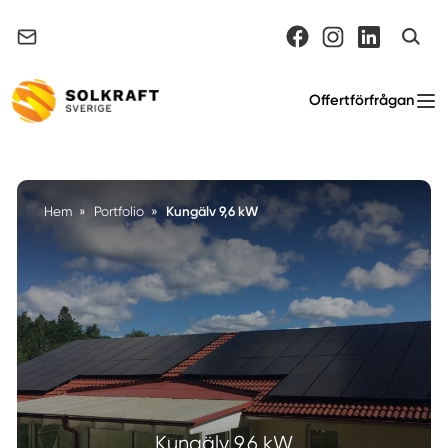
Support & felanmälan
Offertförfrågan
Kungälv 9,6 kW
Hem
»
Portfolio
»
Kungälv 9,6 kW