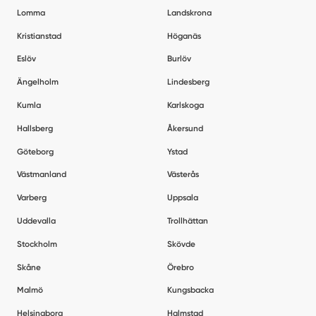
Lomma
Landskrona
Kristianstad
Höganäs
Eslöv
Burlöv
Ängelholm
Lindesberg
Kumla
Karlskoga
Hallsberg
Åkersund
Göteborg
Ystad
Västmanland
Västerås
Varberg
Uppsala
Uddevalla
Trollhättan
Stockholm
Skövde
Skåne
Örebro
Malmö
Kungsbacka
Helsingborg
Halmstad