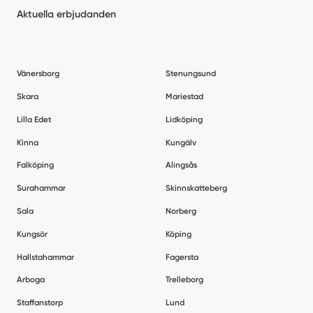
Aktuella erbjudanden
Vänersborg
Stenungsund
Skara
Mariestad
Lilla Edet
Lidköping
Kinna
Kungälv
Falköping
Alingsås
Surahammar
Skinnskatteberg
Sala
Norberg
Kungsör
Köping
Hallstahammar
Fagersta
Arboga
Trelleborg
Staffanstorp
Lund