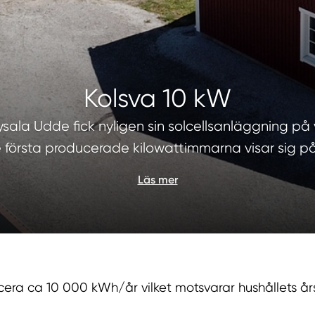
Kolsva 10 kW
sala Udde fick nyligen sin solcellsanläggning på v
e första producerade kilowattimmarna visar sig p
Läs mer
 ca 10 000 kWh/år vilket motsvarar hushållets årsför