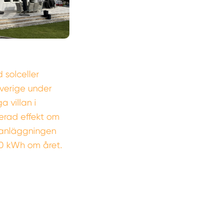
 solceller
Sverige under
 villan i
erad effekt om
lsanläggningen
0 kWh om året.