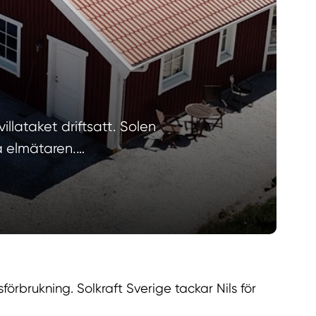
illataket driftsatt. Solen
å elmätaren.…
brukning. Solkraft Sverige tackar Nils för