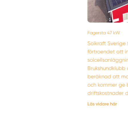
Fagersta 47 kW
Solkraft Sverige 
förtroendet att i
solcellsanläggni
Brukshundklubb å
beräknad att mo
och kommer ge 
driftskostnader
Läs vidare här