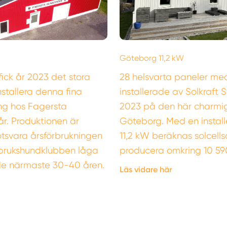
Göteborg 11,2 kW
fick år 2023 det stora
28 helsvarta paneler med
nstallera denna fina
installerade av Solkraft 
ng hos Fagersta
2023 på den här charmiga
r. Produktionen är
Göteborg. Med en install
tsvara årsförbrukningen
11,2 kW beräknas solcel
brukshundklubben låga
producera omkring 10 59
 de närmaste 30-40 åren.
Läs vidare här