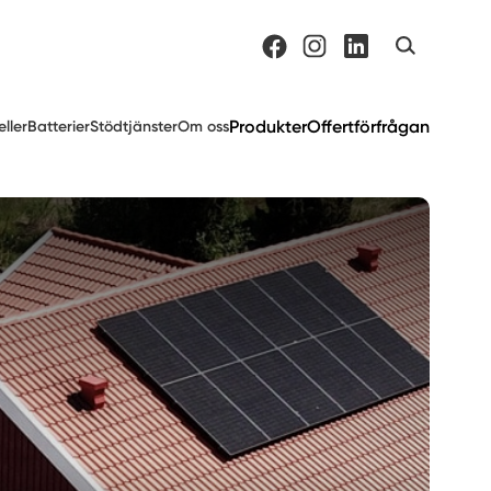
Produkter
Offertförfrågan
eller
Batterier
Stödtjänster
Om oss