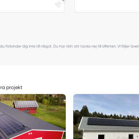
du förbinder dig inte till något. Du har rätt att tacka nej till offerten. Vi följer ä
åra projekt