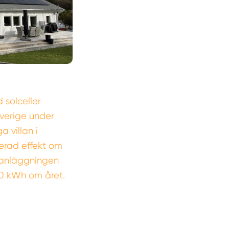
 solceller
Sverige under
 villan i
erad effekt om
lsanläggningen
0 kWh om året.