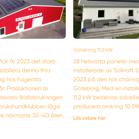
Göteborg 11,2 kW
fick år 2023 det stora
28 helsvarta paneler med
nstallera denna fina
installerade av Solkraft 
ng hos Fagersta
2023 på den här charmiga
r. Produktionen är
Göteborg. Med en install
tsvara årsförbrukningen
11,2 kW beräknas solcel
brukshundklubben låga
producera omkring 10 59
 de närmaste 30-40 åren.
Läs vidare här