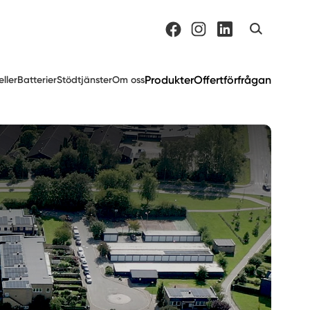
Produkter
Offertförfrågan
eller
Batterier
Stödtjänster
Om oss