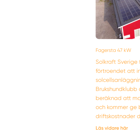
Fagersta 47 kW
Solkraft Sverige 
förtroendet att i
solcellsanläggni
Brukshundklubb å
beräknad att mo
och kommer ge 
driftskostnader
Läs vidare här