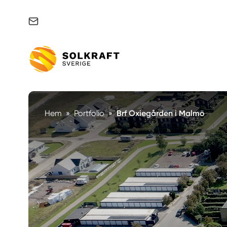
Support & felanmälan
Hem
»
Portfolio
»
Brf Oxiegården i Malmö