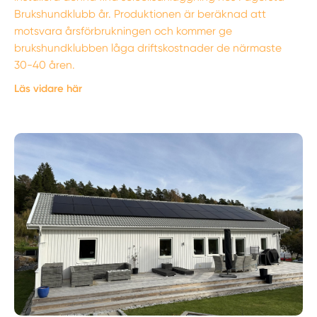
Brukshundklubb år. Produktionen är beräknad att
motsvara årsförbrukningen och kommer ge
brukshundklubben låga driftskostnader de närmaste
30-40 åren.
Läs vidare här