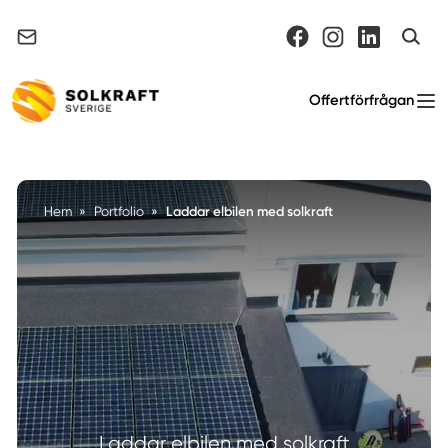
Support & felanmälan
Offertförfrågan
Laddar elbilen med solkraft
Hem
»
Portfolio
»
Laddar elbilen med solkraft