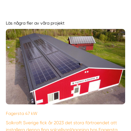
Läs några fler av våra projekt
Fagersta 47 kW
Solkraft Sverige fick år 2023 det stora förtroendet att
installera denna fina solcellsanläggning hos Fagersta