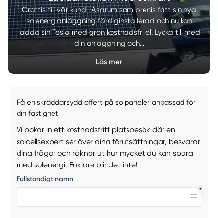
Grattis till vår kund i Asarum som precis fått sin nya
solenergianläggning färdiginstallerad och nu kan
ladda sin Tesla med grön kostnadsfri el. Lycka till med
din anläggning och…
Läs mer
Få en skräddarsydd offert på solpaneler anpassad för
din fastighet
Vi bokar in ett kostnadsfritt platsbesök där en
solcellsexpert ser över dina förutsättningar, besvarar
dina frågor och räknar ut hur mycket du kan spara
med solenergi. Enklare blir det inte!
Fullständigt namn