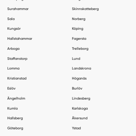
Surahammar
Skinnskatteberg
Sala
Norberg
Kungsör
Köping
Hallstahammar
Fagersta
Arboga
Trelleborg
Staffanstorp
Lund
Lomma
Landskrona
Kristianstad
Höganäs
Eslöv
Burlöv
Ängelholm
Lindesberg
Kumla
Karlskoga
Hallsberg
Åkersund
Göteborg
Ystad