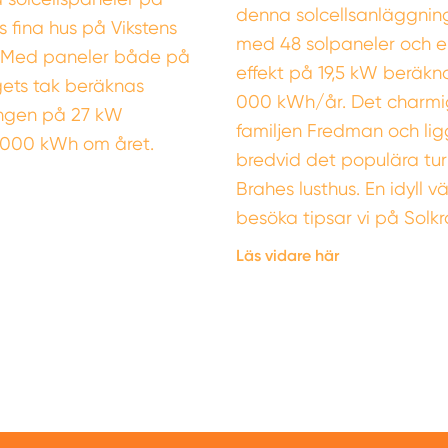
denna solcellsanläggnin
s fina hus på Vikstens
med 48 solpaneler och en
. Med paneler både på
effekt på 19,5 kW beräkna
gets tak beräknas
000 kWh/år. Det charmiga
ingen på 27 kW
familjen Fredman och lig
 000 kWh om året.
bredvid det populära tu
Brahes lusthus. En idyll vä
besöka tipsar vi på Solkr
Läs vidare här