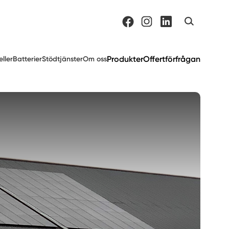
Produkter
Offertförfrågan
eller
Batterier
Stödtjänster
Om oss