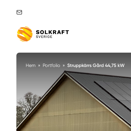
Support & felanmälan
Hem
»
Portfolio
»
Struppkärrs Gård 44,75 kW