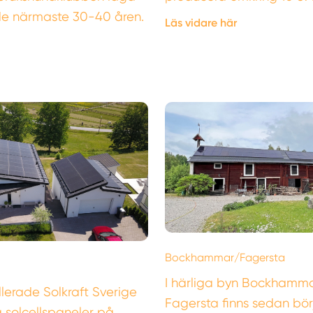
 de närmaste 30-40 åren.
Läs vidare här
Bockhammar/Fagersta
I härliga byn Bockhamma
llerade Solkraft Sverige
Fagersta finns sedan bö
a solcellspaneler på