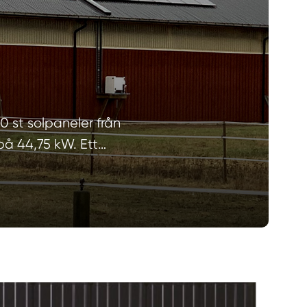
0 st solpaneler från
 på 44,75 kW. Ett…