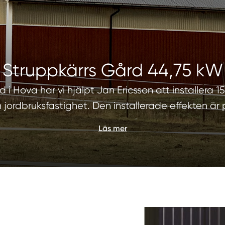
Struppkärrs Gård 44,75 kW
 i Hova har vi hjälpt Jan Ericsson att installera 15
 jordbruksfastighet. Den installerade effekten är
Läs mer