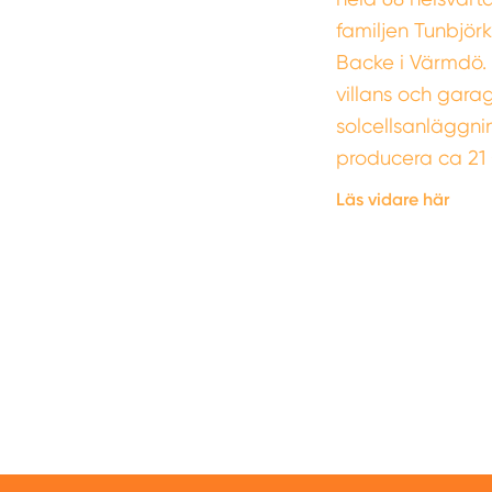
familjen Tunbjörk
Backe i Värmdö
villans och gara
solcellsanläggn
producera ca 21
Läs vidare här