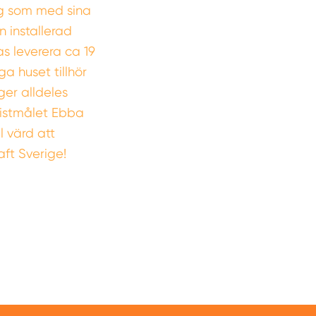
g som med sina
 installerad
s leverera ca 19
 huset tillhör
ger alldeles
ristmålet Ebba
l värd att
aft Sverige!