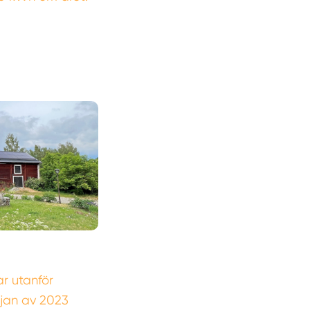
r utanför
rjan av 2023