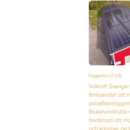
Fagersta 47 kW
Solkraft Sverige 
förtroendet att i
solcellsanläggni
Brukshundklubb å
beräknad att mo
och kommer ge 