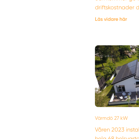
driftskostnader
Läs vidare här
Värmdö 27 kW
Våren 2023 insta
hela 68 helsvart