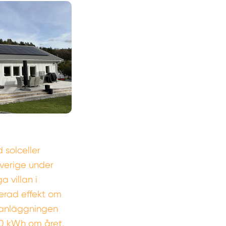
 solceller
Sverige under
 villan i
erad effekt om
lsanläggningen
0 kWh om året.