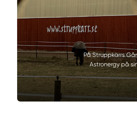
På Struppkärrs Gård
Astronergy på sin