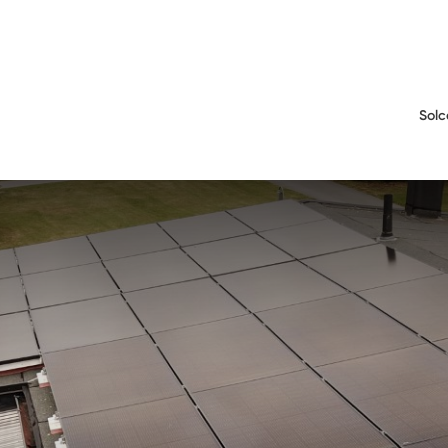
Solc
o