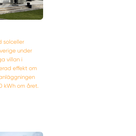
 solceller
Sverige under
 villan i
erad effekt om
lsanläggningen
0 kWh om året.