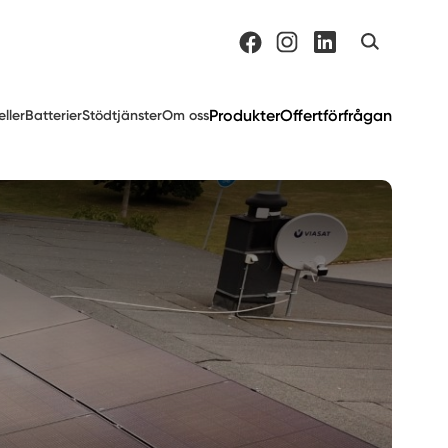
Produkter
Offertförfrågan
eller
Batterier
Stödtjänster
Om oss