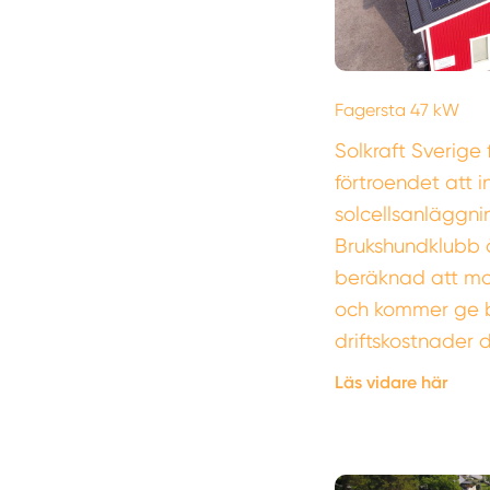
Fagersta 47 kW
Solkraft Sverige 
förtroendet att i
solcellsanläggni
Brukshundklubb å
beräknad att mo
och kommer ge 
driftskostnader
Läs vidare här