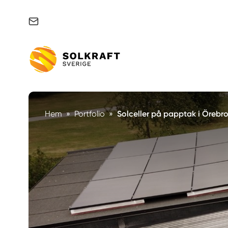
Support & felanmälan
Hem
»
Portfolio
»
Solceller på papptak i Örebr