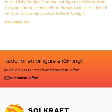
huset tillhör familjen Fredman och ligger alldeles bredvid
det populära turistmålet Ebba Brahes lusthus. En idyll väl
värd att besöka tipsar vi på Solkraft Sverige!
Läs vidare här
Redo för en billigare elräkning?
Kontakta oss för att få en kostnadsfri offert
Kostnadsfri offert