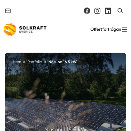
Support & felanmälan
Offertförfrågan
Nösund 16,5 kW
Hem
»
Portfolio
»
Nösund 16,5 kW