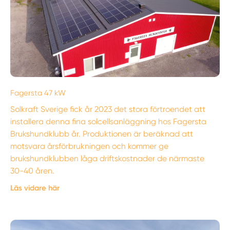
Fagersta 47 kW
Solkraft Sverige fick år 2023 det stora förtroendet att
installera denna fina solcellsanläggning hos Fagersta
Brukshundklubb år. Produktionen är beräknad att
motsvara årsförbrukningen och kommer ge
brukshundklubben låga driftskostnader de närmaste
30-40 åren.
Läs vidare här