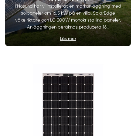
I Nösund har vi installerat en markanläggning med
solpaneler om 16,5 kW på en villa. SolarEdge
växelriktare och LG 300W monokristallina paneler.
Anläggningen beräknas producera 16…
Läs mer