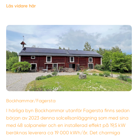
Läs vidare här
Bockhammar/Fagersta
I härliga byn Bockhammar utanför Fagersta finns sedan
början av 2023 denna solcellsanläggning som med sina
med 48 solpaneler och en installerad effekt på 19,5 kW
beräknas leverera ca 19 000 kWh/år. Det charmiga