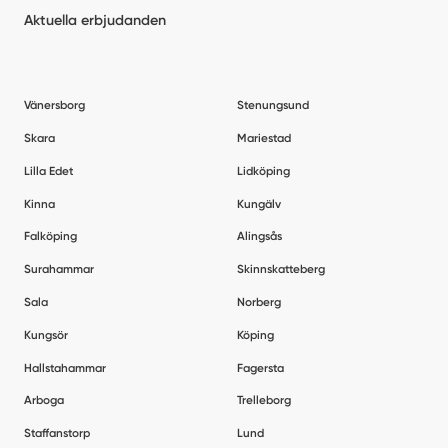
Aktuella erbjudanden
Vänersborg
Stenungsund
Skara
Mariestad
Lilla Edet
Lidköping
Kinna
Kungälv
Falköping
Alingsås
Surahammar
Skinnskatteberg
Sala
Norberg
Kungsör
Köping
Hallstahammar
Fagersta
Arboga
Trelleborg
Staffanstorp
Lund