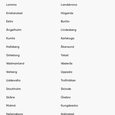
Lomma
Landskrona
Kristianstad
Höganäs
Eslöv
Burlöv
Ängelholm
Lindesberg
Kumla
Karlskoga
Hallsberg
Åkersund
Göteborg
Ystad
Västmanland
Västerås
Varberg
Uppsala
Uddevalla
Trollhättan
Stockholm
Skövde
Skåne
Örebro
Malmö
Kungsbacka
Helsingborg
Halmstad