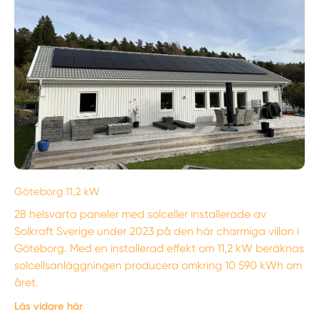
Göteborg 11,2 kW
28 helsvarta paneler med solceller installerade av
Solkraft Sverige under 2023 på den här charmiga villan i
Göteborg. Med en installerad effekt om 11,2 kW beräknas
solcellsanläggningen producera omkring 10 590 kWh om
året.
Läs vidare här