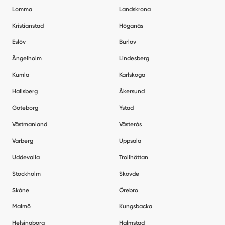
Lomma
Landskrona
Kristianstad
Höganäs
Eslöv
Burlöv
Ängelholm
Lindesberg
Kumla
Karlskoga
Hallsberg
Åkersund
Göteborg
Ystad
Västmanland
Västerås
Varberg
Uppsala
Uddevalla
Trollhättan
Stockholm
Skövde
Skåne
Örebro
Malmö
Kungsbacka
Helsingborg
Halmstad