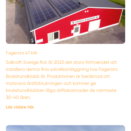
Fagersta 47 kW
Solkraft Sverige fick år 2023 det stora förtroendet att
installera denna fina solcellsanläggning hos Fagersta
Brukshundklubb år. Produktionen är beräknad att
motsvara årsförbrukningen och kommer ge
brukshundklubben låga driftskostnader de närmaste
30-40 åren.
Läs vidare här