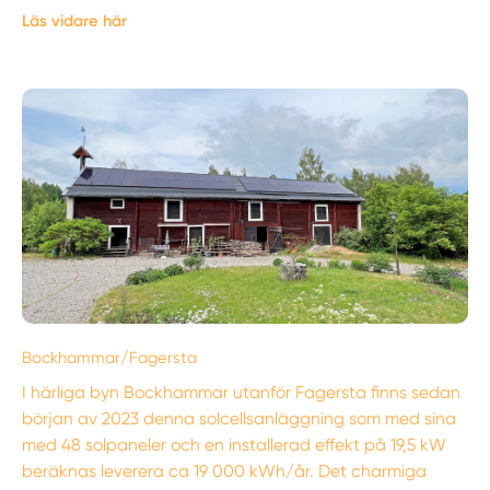
Läs vidare här
Bockhammar/Fagersta
I härliga byn Bockhammar utanför Fagersta finns sedan
början av 2023 denna solcellsanläggning som med sina
med 48 solpaneler och en installerad effekt på 19,5 kW
beräknas leverera ca 19 000 kWh/år. Det charmiga