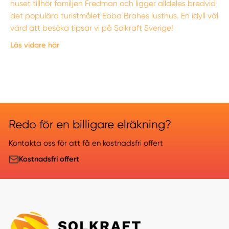
huset tillhör familjen Fredman och ligger alldeles bredvid
det populära turistmålet Ebba Brahes lusthus. En idyll väl
värd att besöka tipsar vi på Solkraft Sverige!
Läs vidare här
Redo för en billigare elräkning?
Kontakta oss för att få en kostnadsfri offert
Kostnadsfri offert