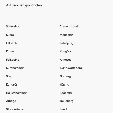
Aktuella erbjudanden
Vänersborg
Stenungsund
Skara
Mariestad
Lilla Edet
Lidköping
Kinna
Kungälv
Falköping
Alingsås
Surahammar
Skinnskatteberg
Sala
Norberg
Kungsör
Köping
Hallstahammar
Fagersta
Arboga
Trelleborg
Staffanstorp
Lund