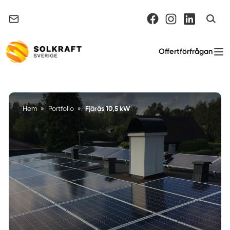
Support & felanmälan
Offertförfrågan
Fjärås 10,5 kW
Hem
»
Portfolio
»