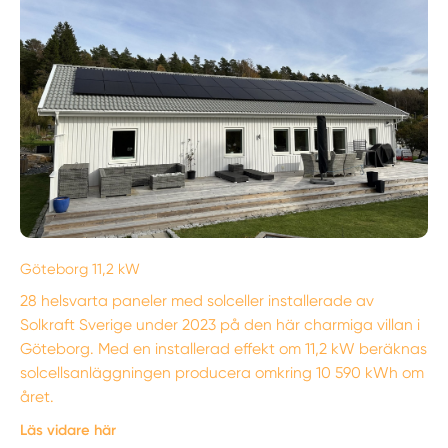
Göteborg 11,2 kW
28 helsvarta paneler med solceller installerade av
Solkraft Sverige under 2023 på den här charmiga villan i
Göteborg. Med en installerad effekt om 11,2 kW beräknas
solcellsanläggningen producera omkring 10 590 kWh om
året.
Läs vidare här