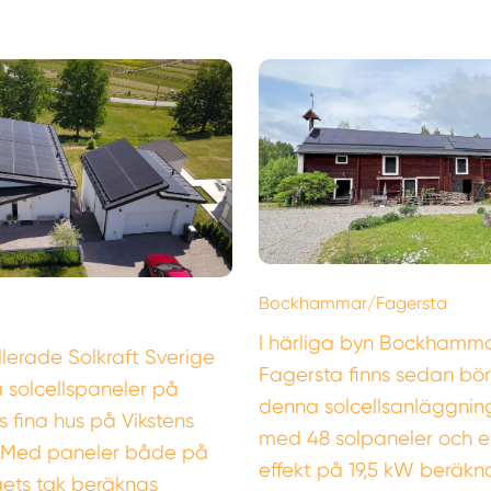
Bockhammar/Fagersta
I härliga byn Bockhamma
llerade Solkraft Sverige
Fagersta finns sedan bö
a solcellspaneler på
denna solcellsanläggnin
s fina hus på Vikstens
med 48 solpaneler och en
. Med paneler både på
effekt på 19,5 kW beräkna
gets tak beräknas