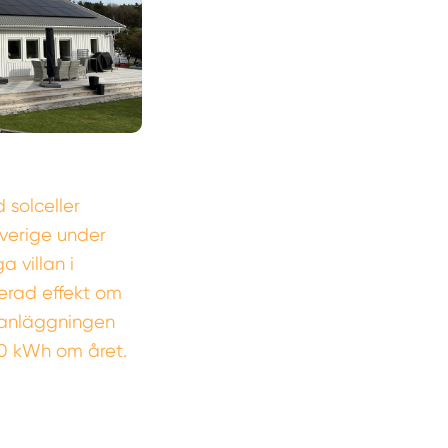
 solceller
Sverige under
 villan i
erad effekt om
lsanläggningen
0 kWh om året.