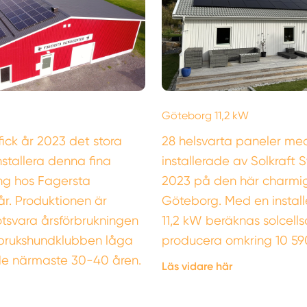
Göteborg 11,2 kW
fick år 2023 det stora
28 helsvarta paneler med
nstallera denna fina
installerade av Solkraft 
ng hos Fagersta
2023 på den här charmiga
r. Produktionen är
Göteborg. Med en install
tsvara årsförbrukningen
11,2 kW beräknas solcel
brukshundklubben låga
producera omkring 10 59
 de närmaste 30-40 åren.
Läs vidare här