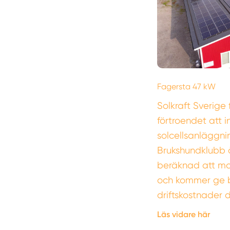
Fagersta 47 kW
Solkraft Sverige 
förtroendet att i
solcellsanläggni
Brukshundklubb å
beräknad att mo
och kommer ge 
driftskostnader
Läs vidare här