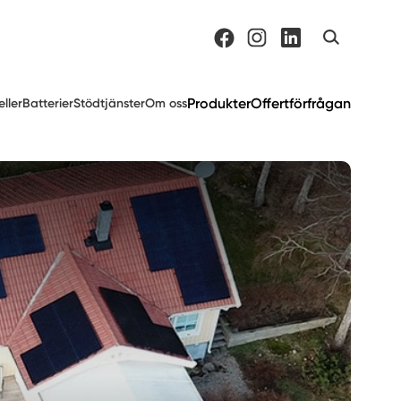
Produkter
Offertförfrågan
eller
Batterier
Stödtjänster
Om oss