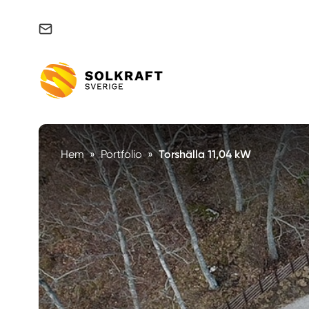
Support & felanmälan
Hem
»
Portfolio
»
Torshälla 11,04 kW