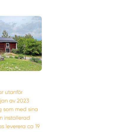
r utanför
rjan av 2023
g som med sina
 installerad
s leverera ca 19