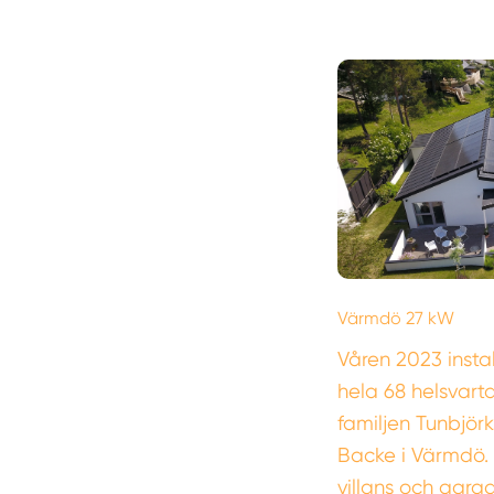
Värmdö 27 kW
Våren 2023 insta
hela 68 helsvart
familjen Tunbjörk
Backe i Värmdö
villans och gara