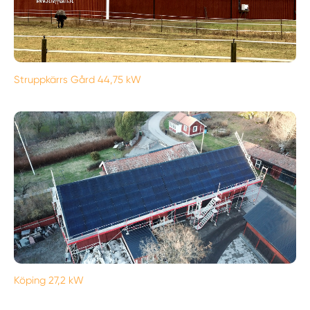
Struppkärrs Gård 44,75 kW
Köping 27,2 kW