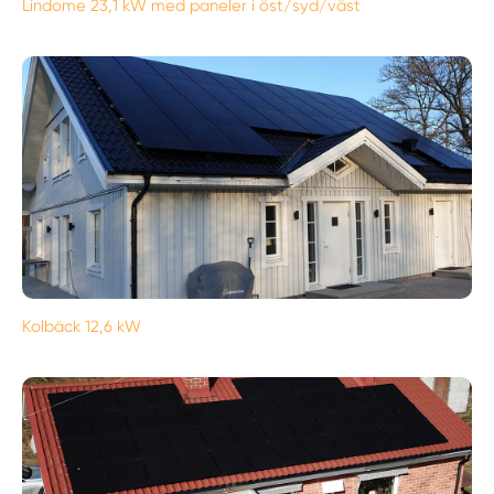
Lindome 23,1 kW med paneler i öst/syd/väst
Kolbäck 12,6 kW