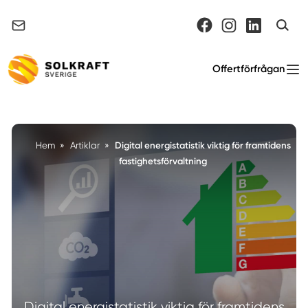
Support & felanmälan
Offertförfrågan
Digital energistatistik viktig för framtidens
Hem
»
Artiklar
»
fastighetsförvaltning
Digital energistatistik viktig för framtidens