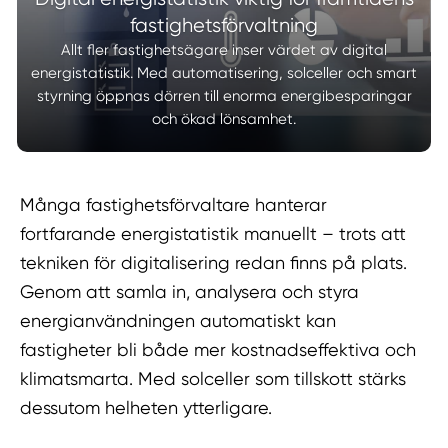
fastighetsförvaltning
Allt fler fastighetsägare inser värdet av digital
energistatistik. Med automatisering, solceller och smart
styrning öppnas dörren till enorma energibesparingar
och ökad lönsamhet.
Många fastighetsförvaltare hanterar
fortfarande energistatistik manuellt – trots att
tekniken för digitalisering redan finns på plats.
Genom att samla in, analysera och styra
energianvändningen automatiskt kan
fastigheter bli både mer kostnadseffektiva och
klimatsmarta. Med solceller som tillskott stärks
dessutom helheten ytterligare.