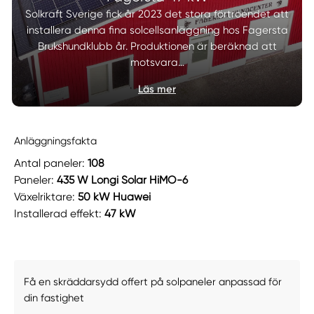
Solkraft Sverige fick år 2023 det stora förtroendet att
installera denna fina solcellsanläggning hos Fagersta
Brukshundklubb år. Produktionen är beräknad att
motsvara…
Läs mer
Anläggningsfakta
Antal paneler:
108
Paneler:
435 W Longi Solar HiMO-6
Växelriktare:
50 kW Huawei
Installerad effekt:
47 kW
Få en skräddarsydd offert på solpaneler anpassad för
din fastighet