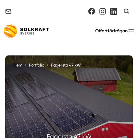
Support & felanmälan
Offertförfrågan
Fagersta 47 kW
Hem
»
Portfolio
»
Fagersta 47 kW