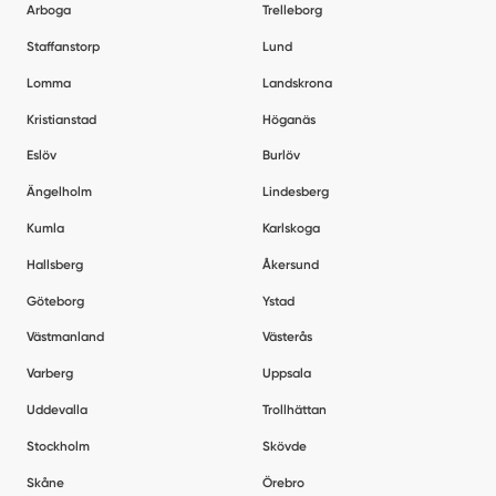
Arboga
Trelleborg
Staffanstorp
Lund
Lomma
Landskrona
Kristianstad
Höganäs
Eslöv
Burlöv
Ängelholm
Lindesberg
Kumla
Karlskoga
Hallsberg
Åkersund
Göteborg
Ystad
Västmanland
Västerås
Varberg
Uppsala
Uddevalla
Trollhättan
Stockholm
Skövde
Skåne
Örebro