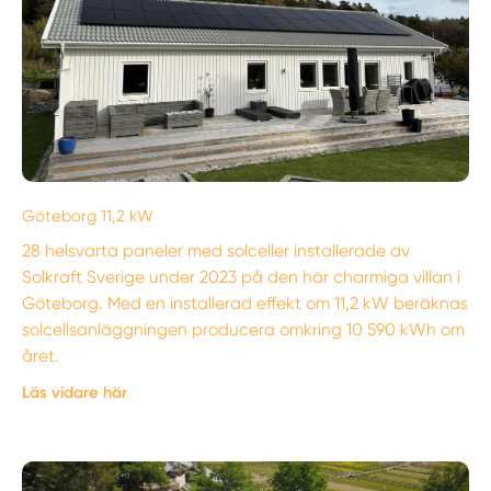
Göteborg 11,2 kW
28 helsvarta paneler med solceller installerade av
Solkraft Sverige under 2023 på den här charmiga villan i
Göteborg. Med en installerad effekt om 11,2 kW beräknas
solcellsanläggningen producera omkring 10 590 kWh om
året.
Läs vidare här