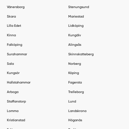
Vänersborg
Stenungsund
Skara
Mariestad
Lilla Edet
Lidköping
Kinna
Kungälv
Falköping
Alingsås
Surahammar
Skinnskatteberg
Sala
Norberg
Kungsör
Köping
Hallstahammar
Fagersta
Arboga
Trelleborg
Staffanstorp
Lund
Lomma
Landskrona
Kristianstad
Höganäs