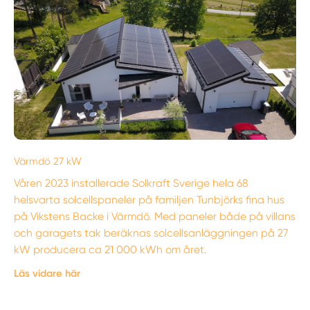
Värmdö 27 kW
Våren 2023 installerade Solkraft Sverige hela 68
helsvarta solcellspaneler på familjen Tunbjörks fina hus
på Vikstens Backe i Värmdö. Med paneler både på villans
och garagets tak beräknas solcellsanläggningen på 27
kW producera ca 21 000 kWh om året.
Läs vidare här