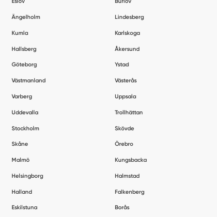
Eslöv
Burlöv
Ängelholm
Lindesberg
Kumla
Karlskoga
Hallsberg
Åkersund
Göteborg
Ystad
Västmanland
Västerås
Varberg
Uppsala
Uddevalla
Trollhättan
Stockholm
Skövde
Skåne
Örebro
Malmö
Kungsbacka
Helsingborg
Halmstad
Halland
Falkenberg
Eskilstuna
Borås