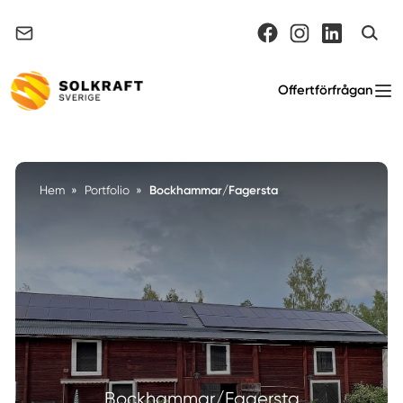
Support & felanmälan
Offertförfrågan
Bockhammar/Fagersta
Hem
»
Portfolio
»
Bockhammar/Fagersta