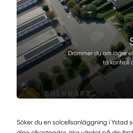
Drömmer du om lägre elko
ta kontroll
Söker du en solcellsanläggning i Ystad
dina elkostnader, öka värdet på din fasti