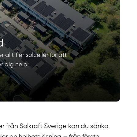
d
lt fler solceller för att
er dig hela…
r från Solkraft Sverige kan du sänka
der en helhetslösning – från första