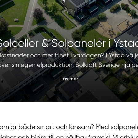
Solceller & Solpaneler i Ysta
stnader och mer frihet i vardagen? I Ystad väljer al
 över sin egen elproduktion. Solkraft Sverige hjälp
Läs mer
 som är både smart och lönsam? Med solpanele
ghet och bidra till en hållbar framtid. Vi erbju