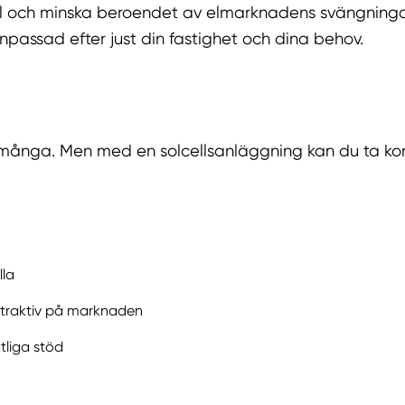
el och minska beroendet av elmarknadens svängningar
npassad efter just din fastighet och dina behov.
för många. Men med en solcellsanläggning kan du ta kon
lla
attraktiv på marknaden
tliga stöd