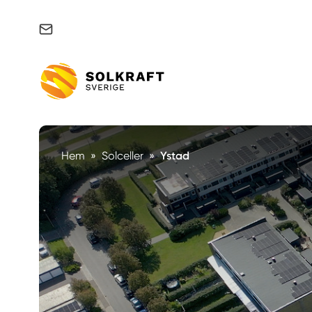
Support & felanmälan
Hem
»
Solceller
»
Ystad