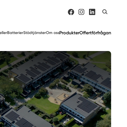
Produkter
Offertförfrågan
eller
Batterier
Stödtjänster
Om oss