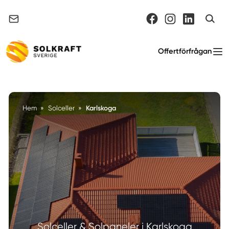
Support & felanmälan
Offertförfrågan
Karlskoga
Hem
»
Solceller
»
Solceller & Solpaneler i Karlskoga