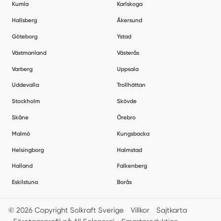
Kumla
Karlskoga
Hallsberg
Åkersund
Göteborg
Ystad
Västmanland
Västerås
Varberg
Uppsala
Uddevalla
Trollhättan
Stockholm
Skövde
Skåne
Örebro
Malmö
Kungsbacka
Helsingborg
Halmstad
Halland
Falkenberg
Eskilstuna
Borås
© 2026 Copyright Solkraft Sverige
Villkor
Sajtkarta