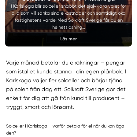
I Karlskoga blir solceller snabbt det självklara valet för
alla som vill sänka sina elkostnader och samtidigt öka
fastighetens värde. Med Solkraft Sverige får du en
helhetslösning…
Läs mer
Varje månad betalar du elräkningar – pengar
som istället kunde stanna i din egen plånbok. I
Karlskoga väljer fler solceller och börjar tjäna
på solen från dag ett. Solkraft Sverige gör det
enkelt för dig att gå från kund till producent –
tryggt, smart och lönsamt.
Solceller i Karlskoga – varför betala för el när du kan äga
den?