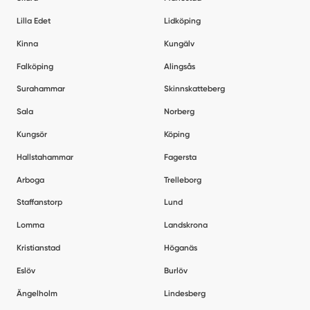
Lilla Edet
Lidköping
Kinna
Kungälv
Falköping
Alingsås
Surahammar
Skinnskatteberg
Sala
Norberg
Kungsör
Köping
Hallstahammar
Fagersta
Arboga
Trelleborg
Staffanstorp
Lund
Lomma
Landskrona
Kristianstad
Höganäs
Eslöv
Burlöv
Ängelholm
Lindesberg