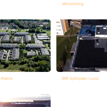
elförsörjning
i Malmö
BRF Solhöjden i Lund