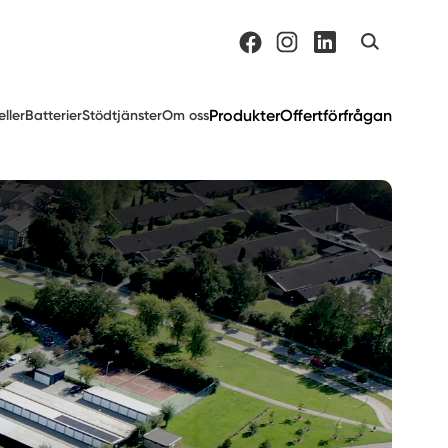
Produkter
Offertförfrågan
eller
Batterier
Stödtjänster
Om oss