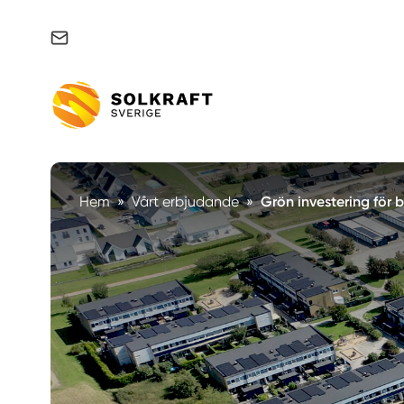
Support & felanmälan
Hem
»
Vårt erbjudande
»
Grön investering för 