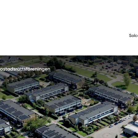
Solc
bostadsrättsföreningen