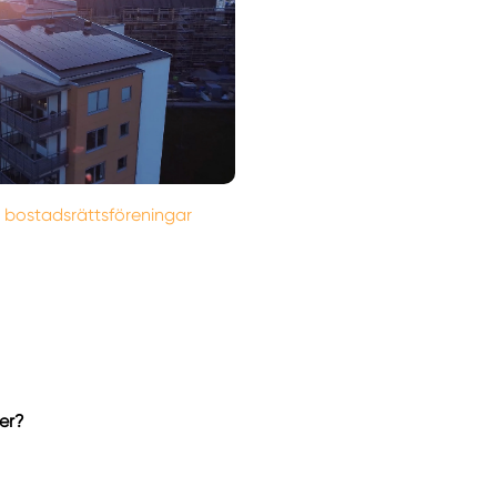
r bostadsrättsföreningar
er?