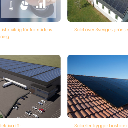
tistik viktig för framtidens
Solel över Sveriges gränse
tning
fektiva för
Solceller tryggar bostads