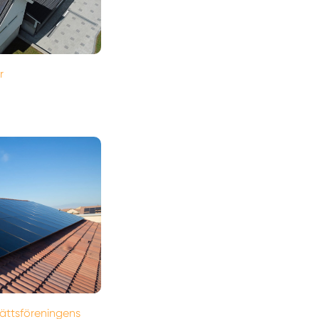
r
rättsföreningens