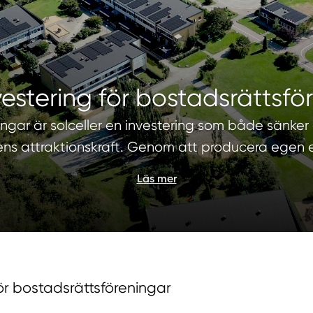
vestering för bostadsrättsfö
ingar är solceller en investering som både sänker
gens attraktionskraft. Genom att producera egen e
Läs mer
för bostadsrättsföreningar