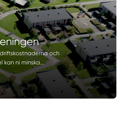
reningen
 driftskostnaderna och
l kan ni minska…