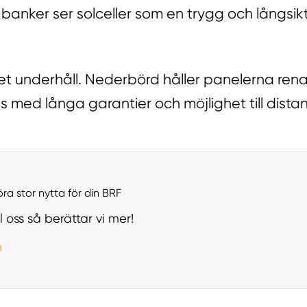
 banker ser solceller som en trygg och långsikt
et underhåll. Nederbörd håller panelerna ren
as med långa garantier och möjlighet till dista
öra stor nytta för din BRF
ll oss så berättar vi mer!
n