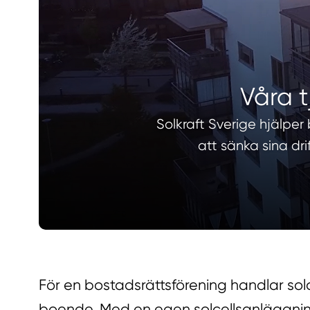
Våra t
Solkraft Sverige hjälpe
att sänka sina dr
För en bostadsrättsförening handlar solc
boende. Med en egen solcellsanläggning 