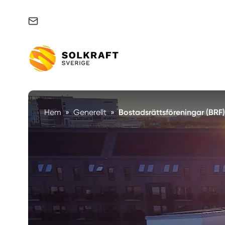
Support & felanmälan
Hem
»
Generellt
»
Bostadsrättsföreningar (BRF)