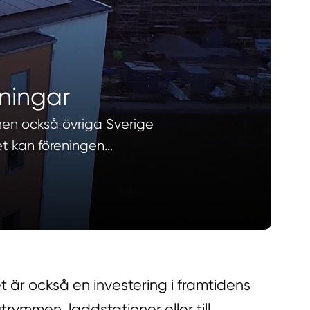
eningar
men också övriga Sverige
et kan föreningen…
t är också en investering i framtidens
ymmen, laddstationer eller till