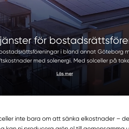
jänster för bostadsrättsför
r bostadsrättsföreningar i bland annat Göteborg 
iftskostnader med solenergi. Med solceller på tak
Läs mer
eller inte bara om att sänka elkostnader – de
kan ni producera grön el till gemensamma utr