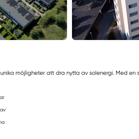
ika möjligheter att dra nytta av solenergi. Med en so
ar
rav
rna