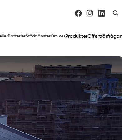
Produkter
Offertförfrågan
eller
Batterier
Stödtjänster
Om oss