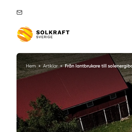
Support & felanmälan
Hem
»
Artiklar
»
Från lantbrukare till solenergi