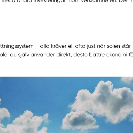
 flesta andra investeringar inom verksamheten. Det inn
tningssystem – alla kräver el, ofta just när solen s
solel du själv använder direkt, desto bättre ekonomi f