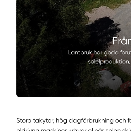
Från
Lantbruk har goda förut
solelproduktion,
Stora takytor, hög dagförbrukning och fok
eldrivna maskiner kräver el när solen s