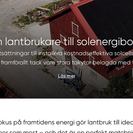
 lantbrukare till solenergi
sättningar till installera kostnadseffektiva solc
 framförallt tack vare stora takytor belagda med
Läs mer
us på framtidens energi gör lantbruk till ideal
kiner som mest – och det är en perfekt matchn