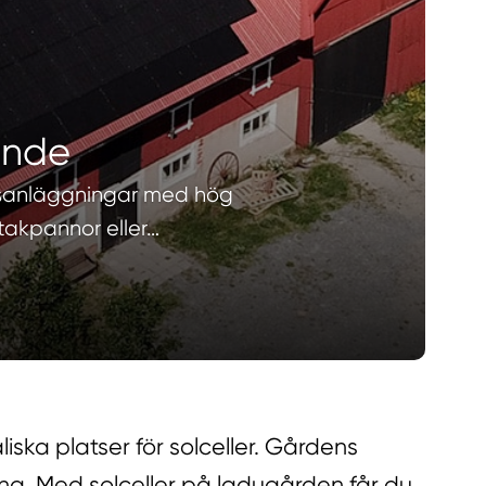
bonde
ellsanläggningar med hög
 takpannor eller…
iska platser för solceller. Gårdens
ing. Med solceller på ladugården får du