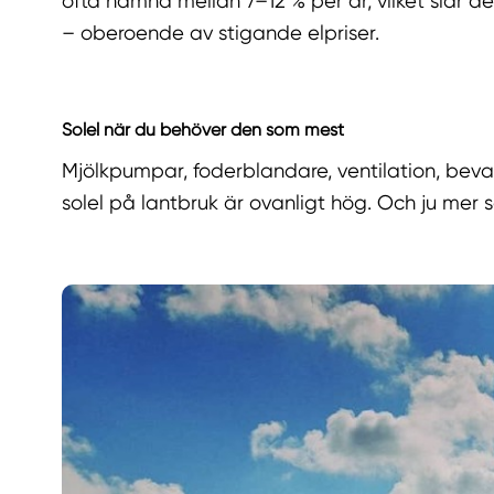
ofta hamna mellan 7–12 % per år, vilket slår de
– oberoende av stigande elpriser.
Solel när du behöver den som mest
Mjölkpumpar, foderblandare, ventilation, bevat
solel på lantbruk är ovanligt hög. Och ju mer 