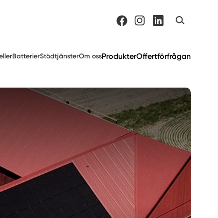
Produkter
Offertförfrågan
eller
Batterier
Stödtjänster
Om oss