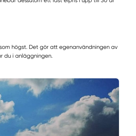
ebär dessutom ett fast elpris i upp till 30 år
tår som högst. Det gör att egenanvändningen av
år du i anläggningen.