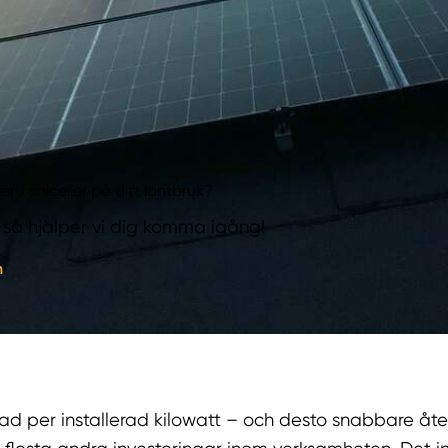
lera solceller på ditt lantbruk?
 så hjälper vi dig komma igång!
n
nad per installerad kilowatt – och desto snabbare åt