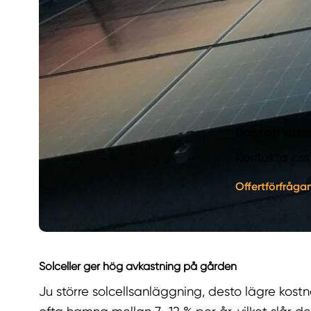
Dags att instal
Kontakta oss
Offertförfråga
Solceller ger hög avkastning på gården
Ju större solcellsanläggning, desto lägre kost