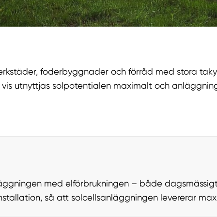
erkstäder, foderbyggnader och förråd med stora takyt
så vis utnyttjas solpotentialen maximalt och anläggn
läggningen med elförbrukningen – både dagsmässigt 
tallation, så att solcellsanläggningen levererar maxi