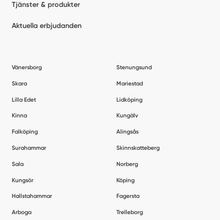
Tjänster & produkter
Aktuella erbjudanden
Vänersborg
Stenungsund
Skara
Mariestad
Lilla Edet
Lidköping
Kinna
Kungälv
Falköping
Alingsås
Surahammar
Skinnskatteberg
Sala
Norberg
Kungsör
Köping
Hallstahammar
Fagersta
Arboga
Trelleborg