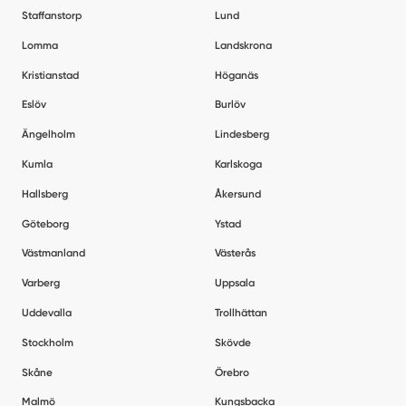
Staffanstorp
Lund
Lomma
Landskrona
Kristianstad
Höganäs
Eslöv
Burlöv
Ängelholm
Lindesberg
Kumla
Karlskoga
Hallsberg
Åkersund
Göteborg
Ystad
Västmanland
Västerås
Varberg
Uppsala
Uddevalla
Trollhättan
Stockholm
Skövde
Skåne
Örebro
Malmö
Kungsbacka