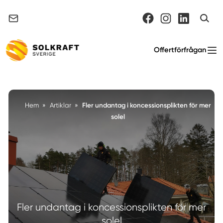
Support & felanmälan
Offertförfrågan
Fler undantag i koncessionsplikten för mer
Hem
»
Artiklar
»
solel
Fler undantag i koncessionsplikten för mer
solel