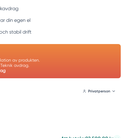
nikavdrag
ar din egen el
ch stabil drift
allation av produkten.
n Teknik avdrag.
rag
Privatperson