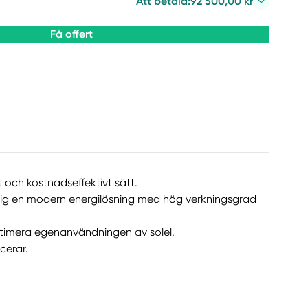
Att betala:
92 500,00 kr
Få offert
 och kostnadseffektivt sätt.
 dig en modern energilösning med hög verkningsgrad
optimera egenanvändningen av solel.
cerar.