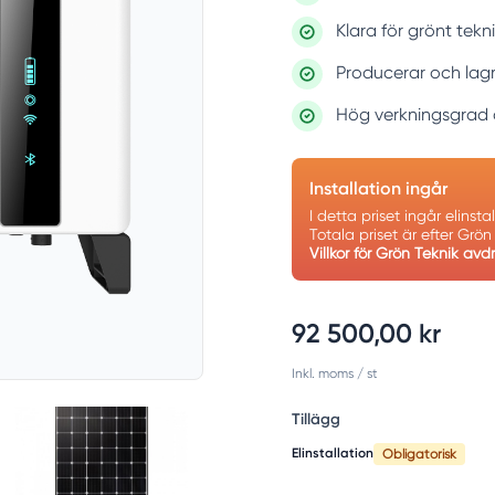
Klara för grönt tek
Producerar och lagr
Hög verkningsgrad o
Installation ingår
I detta priset ingår elinst
Totala priset är efter Grö
Villkor för Grön Teknik avd
92 500,00 kr
Inkl. moms
/ st
Tillägg
Elinstallation
Obligatorisk