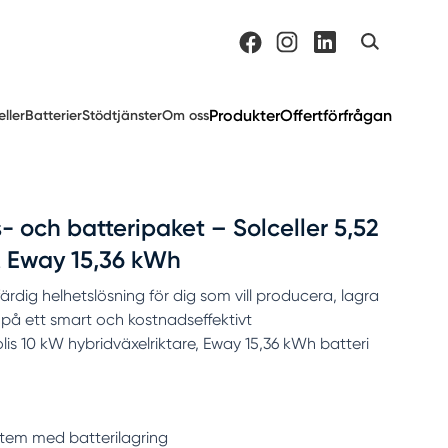
Produkter
Offertförfrågan
eller
Batterier
Stödtjänster
Om oss
s- och batteripaket – Solceller 5,52
& Eway 15,36 kWh
ärdig helhetslösning för dig som vill producera, lagra
på ett smart och kostnadseffektivt
is 10 kW hybridväxelriktare, Eway 15,36 kWh batteri
stem med batterilagring