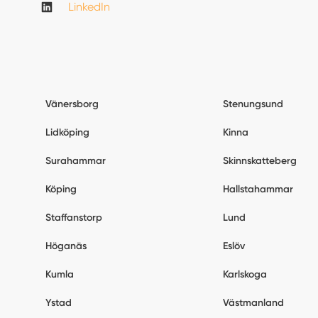
LinkedIn
Vänersborg
Stenungsund
Lidköping
Kinna
Surahammar
Skinnskatteberg
Köping
Hallstahammar
Staffanstorp
Lund
Höganäs
Eslöv
Kumla
Karlskoga
Ystad
Västmanland