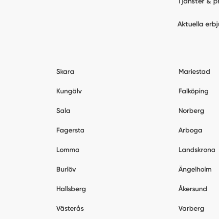
Tjänster & p
Aktuella erb
Skara
Mariestad
Kungälv
Falköping
Sala
Norberg
Fagersta
Arboga
Lomma
Landskrona
Burlöv
Ängelholm
Hallsberg
Åkersund
Västerås
Varberg