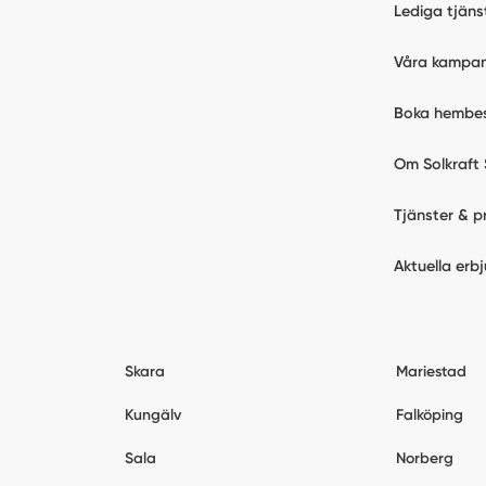
Lediga tjäns
Våra kampan
Boka hembe
Om Solkraft 
Tjänster & p
Aktuella erb
Skara
Mariestad
Kungälv
Falköping
Sala
Norberg