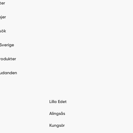
ter
jer
sök
Sverige
rodukter
judanden
Lilla Edet
Alingsås
Kungsör