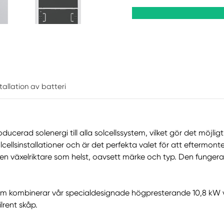
nstallation av batteri
ducerad solenergi till alla solcellssystem, vilket gör det möjligt 
llsinstallationer och är det perfekta valet för att eftermonte
ken växelriktare som helst, oavsett märke och typ. Den funger
 som kombinerar vår specialdesignade högpresterande 10,8 kW v
lrent skåp.