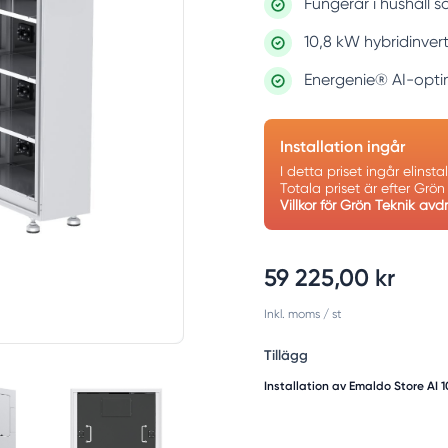
Fungerar i hushåll s
10,8 kW hybridinver
Energenie® AI-opt
Installation ingår
I detta priset ingår elinst
Totala priset är efter Grö
Villkor för Grön Teknik avd
59 225,00 kr
Inkl. moms
/ st
Tillägg
Installation av Emaldo Store AI 