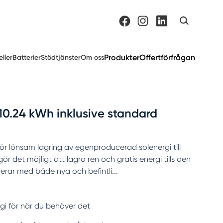
Produkter
Offertförfrågan
eller
Batterier
Stödtjänster
Om oss
10.24 kWh inklusive standard
ör lönsam lagring av egenproducerad solenergi till
 gör det möjligt att lagra ren och gratis energi tills den
erar med både nya och befintli...
rgi för när du behöver det