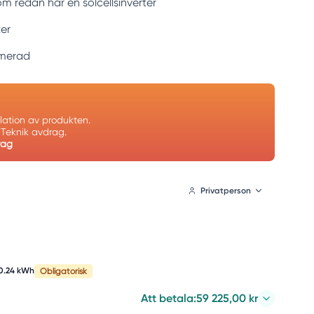
om redan har en solcellsinverter
ter
imerad
allation av produkten.
n Teknik avdrag.
rag
Privatperson
10.24 kWh
Obligatorisk
Att betala:
59 225,00 kr