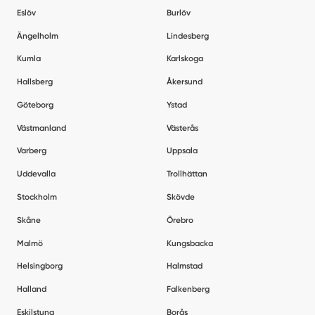
Eslöv
Burlöv
Ängelholm
Lindesberg
Kumla
Karlskoga
Hallsberg
Åkersund
Göteborg
Ystad
Västmanland
Västerås
Varberg
Uppsala
Uddevalla
Trollhättan
Stockholm
Skövde
Skåne
Örebro
Malmö
Kungsbacka
Helsingborg
Halmstad
Halland
Falkenberg
Eskilstuna
Borås