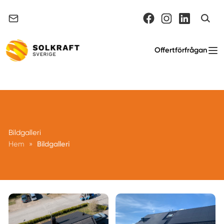
Support & felanmälan
Offertförfrågan
Bildgalleri
Hem
»
Bildgalleri