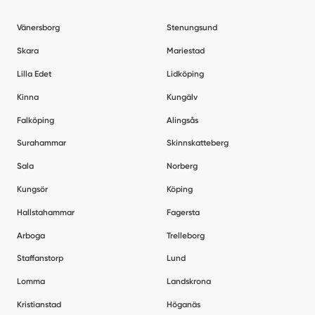
Vänersborg
Stenungsund
Skara
Mariestad
Lilla Edet
Lidköping
Kinna
Kungälv
Falköping
Alingsås
Surahammar
Skinnskatteberg
Sala
Norberg
Kungsör
Köping
Hallstahammar
Fagersta
Arboga
Trelleborg
Staffanstorp
Lund
Lomma
Landskrona
Kristianstad
Höganäs