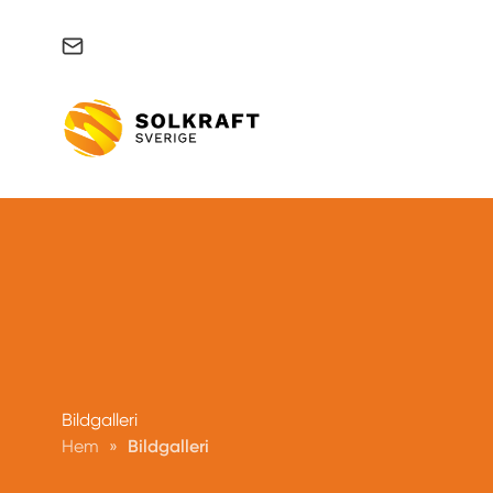
Support & felanmälan
Bildgalleri
Hem
»
Bildgalleri