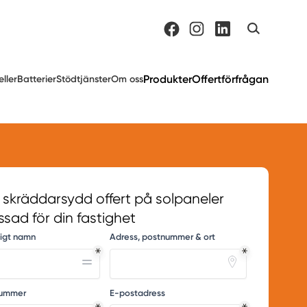
Produkter
Offertförfrågan
eller
Batterier
Stödtjänster
Om oss
 skräddarsydd offert på solpaneler
sad för din fastighet
digt namn
Adress, postnummer & ort
nummer
E-postadress