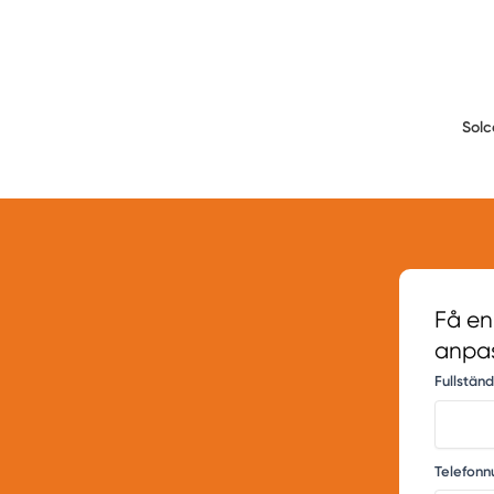
Solc
Få en
anpas
Fullstän
Telefon