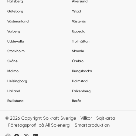
Hallsberg
Åkersund
Göteborg
Ystad
Västmanland
Västerås
Varberg
Uppsala
Uddevalla
Trollhättan
Stockholm
Skövde
Skåne
Örebro
Malmö
Kungsbacka
Helsingborg
Halmstad
Halland
Falkenberg
Eskilstuna
Borås
© 2026 Copyright Solkraft Sverige
Villkor
Sajtkarta
Företagsprofil på All Solenergi
Smartproduktion