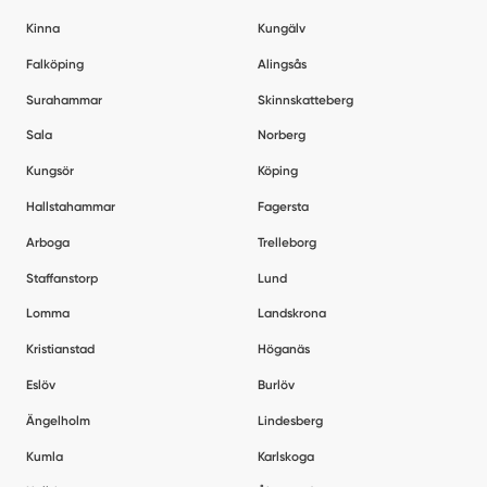
Kinna
Kungälv
Falköping
Alingsås
Surahammar
Skinnskatteberg
Sala
Norberg
Kungsör
Köping
Hallstahammar
Fagersta
Arboga
Trelleborg
Staffanstorp
Lund
Lomma
Landskrona
Kristianstad
Höganäs
Eslöv
Burlöv
Ängelholm
Lindesberg
Kumla
Karlskoga