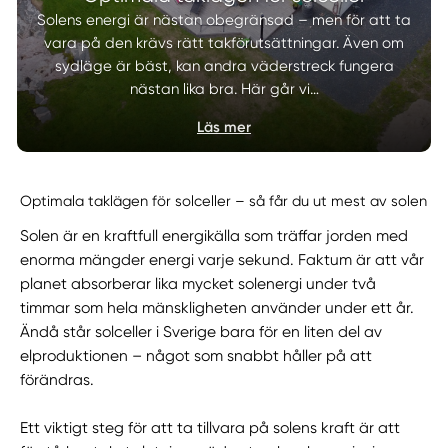
Solens energi är nästan obegränsad – men för att ta
vara på den krävs rätt takförutsättningar. Även om
sydläge är bäst, kan andra väderstreck fungera
nästan lika bra. Här går vi…
Läs mer
Optimala taklägen för solceller – så får du ut mest av solen
Solen är en kraftfull energikälla som träffar jorden med
enorma mängder energi varje sekund. Faktum är att vår
planet absorberar lika mycket solenergi under två
timmar som hela mänskligheten använder under ett år.
Ändå står solceller i Sverige bara för en liten del av
elproduktionen – något som snabbt håller på att
förändras.
Ett viktigt steg för att ta tillvara på solens kraft är att