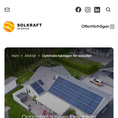
Support & felanmälan
Offertförfrågan
Optimala taklägen för solceller
Hem
»
Artiklar
»
Optimala taklägen för solceller