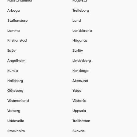
Hallstahammar
Fagersta
Arboga
Trelleborg
Staffanstorp
Lund
Lomma
Landskrona
Kristianstad
Höganäs
Eslöv
Burlöv
Ängelholm
Lindesberg
Kumla
Karlskoga
Hallsberg
Åkersund
Göteborg
Ystad
Västmanland
Västerås
Varberg
Uppsala
Uddevalla
Trollhättan
Stockholm
Skövde