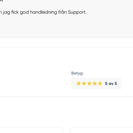
n jag fick god handledning från Support.
Betyg:
5
av 5