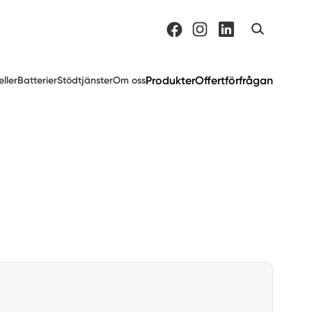
Produkter
Offertförfrågan
eller
Batterier
Stödtjänster
Om oss