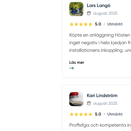
Lars Langö
augusti 2025
•
5.0
Utmärkt
Köpte en anläggning Hösten 2
inget negativ i hela kjedjan fr
installationens inkoppling. un
Läs mer
Kari Lindström
augusti 2025
•
5.0
Utmärkt
Proffsifga och kompetenta ins