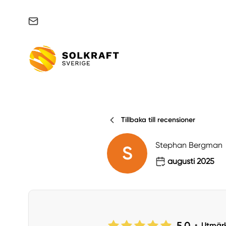
Support & felanmälan
Tillbaka till recensioner
Stephan Bergman
S
augusti 2025
5.0
•
Utmär