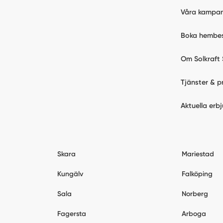
Våra kampan
Boka hembe
Om Solkraft 
Tjänster & p
Aktuella erb
Skara
Mariestad
Kungälv
Falköping
Sala
Norberg
Fagersta
Arboga