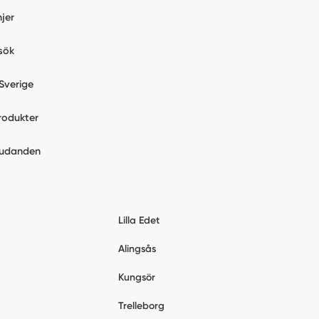
jer
sök
Sverige
rodukter
judanden
Lilla Edet
Alingsås
Kungsör
Trelleborg