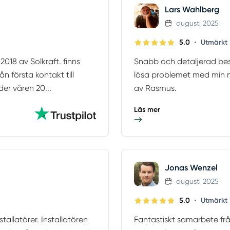
Lars Wahlberg
augusti 2025
•
5.0
Utmärkt
018 av Solkraft. finns
Snabb och detaljerad besk
ån första kontakt till
lösa problemet med min n
der våren 20...
av Rasmus.
Läs mer
Jonas Wenzel
augusti 2025
•
5.0
Utmärkt
tallatörer. Installatören
Fantastiskt samarbete från