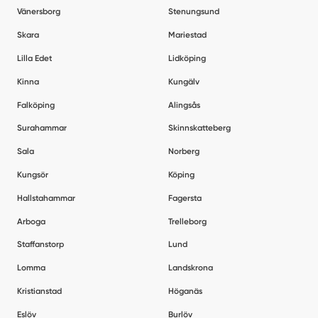
Vänersborg
Stenungsund
Skara
Mariestad
Lilla Edet
Lidköping
Kinna
Kungälv
Falköping
Alingsås
Surahammar
Skinnskatteberg
Sala
Norberg
Kungsör
Köping
Hallstahammar
Fagersta
Arboga
Trelleborg
Staffanstorp
Lund
Lomma
Landskrona
Kristianstad
Höganäs
Eslöv
Burlöv