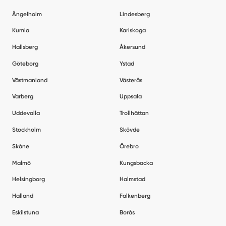
Ängelholm
Lindesberg
Kumla
Karlskoga
Hallsberg
Åkersund
Göteborg
Ystad
Västmanland
Västerås
Varberg
Uppsala
Uddevalla
Trollhättan
Stockholm
Skövde
Skåne
Örebro
Malmö
Kungsbacka
Helsingborg
Halmstad
Halland
Falkenberg
Eskilstuna
Borås