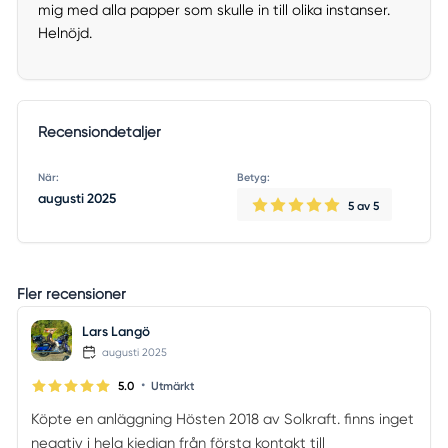
mig med alla papper som skulle in till olika instanser.
Helnöjd.
Recensiondetaljer
När:
Betyg:
augusti 2025
5
av 5
Fler recensioner
Lars Langö
augusti 2025
•
5.0
Utmärkt
Köpte en anläggning Hösten 2018 av Solkraft. finns inget
negativ i hela kjedjan från första kontakt till