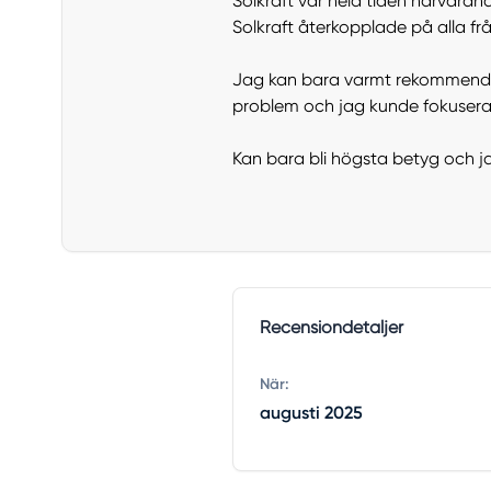
Solkraft var hela tiden närvaran
Solkraft återkopplade på alla fr
Jag kan bara varmt rekommendera
problem och jag kunde fokusera 
Kan bara bli högsta betyg och ja
Recensiondetaljer
När:
augusti 2025