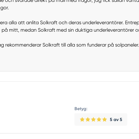
de och svarade direkt på mail med frågor, jag fick sällan vän
ågor.
 alla att anlita Solkraft och deras underleverantörer. Entre
på mitt, medan Solkraft med sin duktiga underleverantörer o
g rekommenderar Solkraft till alla som funderar på solpaneler
Betyg:
5
av 5