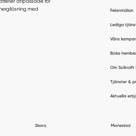
atterier anpassade för
energilösning med
Felanmälan
Lediga tjäns
Våra kampan
Boka hembe
Om Solkraft 
Tjänster & p
Aktuella erb
Skara
Mariestad