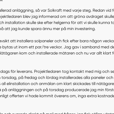
nstallerad anläggning, så var Solkraft med varje steg. Redan v
ektledaren blev jag informerad om att gröna avdraget skulle ö
 installation skulle ske efter helgerna för att vi skulle kunna 
a på att jag kunde spara ännu mer på min investering.
vsikt att installera solpaneler och fick efter bara någon vecka
e bytas ut inom ett par/tre veckor. Jag gav i samband med det
Nätägaren kom och installerade mätaren och nu var allt klart för
å dags för leverans. Projektledaren tog kontakt med mig och 
 torsdag, på fredag och lördag installerades alla paneler och
 all elinstallation och anmälan om klart skickades till nätägare
lå på anläggningen och på torsdag producerade jag min först
enligt offerten vi hade kommit överens om, inga extra kostnade