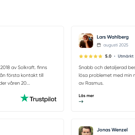
Lars Wahlberg
augusti 2025
•
5.0
Utmärkt
018 av Solkraft. finns
Snabb och detaljerad besk
ån första kontakt till
lösa problemet med min n
der våren 20...
av Rasmus.
Läs mer
Jonas Wenzel