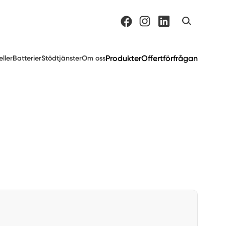
Produkter
Offertförfrågan
eller
Batterier
Stödtjänster
Om oss