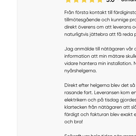
Från första kontakt till färdigi
tillmötesgående och kunnige proj
direkt överens om att leverans och
naturligtvis jättebra att få red
Jag anmälde till nätägaren vår a
information att min mätare skull
vidare hantera min installation. 
nyårshelgerna.
Direkt efter helgerna blev det s
rasande fart. Leveransen kom en
elektrikern och på tisdag gjordes
klartecken från nätägaren att s
färdigt och fakturan blev exakt 
och bra!