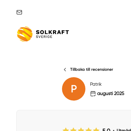
Support & felanmälan
Tillbaka till recensioner
Patrik
P
augusti 2025
5.0
•
Utmär