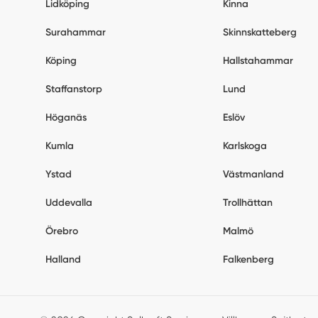
Lidköping
Kinna
Surahammar
Skinnskatteberg
Köping
Hallstahammar
Staffanstorp
Lund
Höganäs
Eslöv
Kumla
Karlskoga
Ystad
Västmanland
Uddevalla
Trollhättan
Örebro
Malmö
Halland
Falkenberg