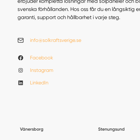
erbjuder kompletta lösningar med solpaneler och b
svenska förhållanden. Hos oss får du en långsiktig 
garanti, support och hållbarhet i varje steg.
info@solkraftsverige.se
Facebook
Instagram
LinkedIn
Vänersborg
Stenungsund