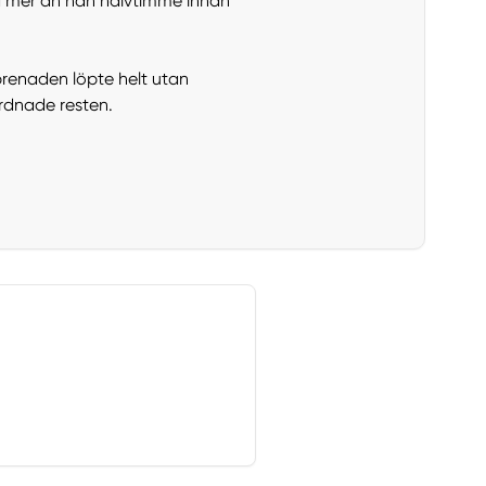
ta mer än nån halvtimme innan
prenaden löpte helt utan
rdnade resten.
.