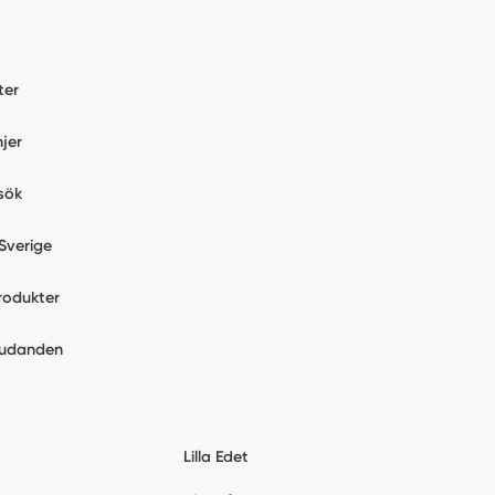
ter
jer
sök
Sverige
rodukter
judanden
Lilla Edet