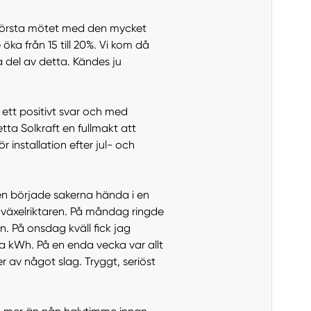
id första mötet med den mycket
ka från 15 till 20%. Vi kom då
ta del av detta. Kändes ju
 ett positivt svar och med
ta Solkraft en fullmakt att
 installation efter jul- och
sen började sakerna hända i en
 växelriktaren. På måndag ringde
n. På onsdag kväll fick jag
a kWh. På en enda vecka var allt
r av något slag. Tryggt, seriöst