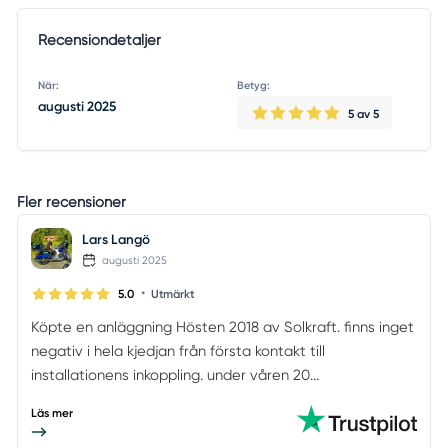
Recensiondetaljer
När:
Betyg:
augusti 2025
5
av 5
Fler recensioner
Lars Langö
augusti 2025
•
5.0
Utmärkt
Köpte en anläggning Hösten 2018 av Solkraft. finns inget
negativ i hela kjedjan från första kontakt till
installationens inkoppling. under våren 20...
Läs mer