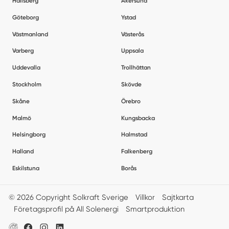
Hallsberg
Åkersund
Göteborg
Ystad
Västmanland
Västerås
Varberg
Uppsala
Uddevalla
Trollhättan
Stockholm
Skövde
Skåne
Örebro
Malmö
Kungsbacka
Helsingborg
Halmstad
Halland
Falkenberg
Eskilstuna
Borås
© 2026 Copyright Solkraft Sverige
Villkor
Sajtkarta
Företagsprofil på All Solenergi
Smartproduktion