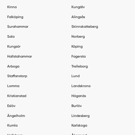
Kinna
Kungälv
Falköping
Alingsås
Surahammar
Skinnskatteberg
Sala
Norberg
Kungsör
Köping
Hallstahammar
Fagersta
Arboga
Trelleborg
Staffanstorp
Lund
Lomma
Landskrona
Kristianstad
Höganäs
Eslöv
Burlöv
Ängelholm
Lindesberg
Kumla
Karlskoga